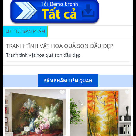
CHI TIẾT SẢN PHẨM
TRANH TĨNH VẬT HOA QUẢ SƠN DẦU ĐẸP
Tranh tĩnh vật hoa quả sơn dầu đẹp
SẢN PHẨM LIÊN QUAN