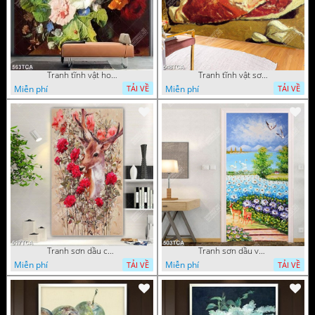
Tranh tĩnh vật hoa quả decor phòng khách in uv
Tranh tĩnh vật sơn dầu nước ngoài trang trí phòng bếp
Miễn phí
Miễn phí
TẢI VỀ
TẢI VỀ
Tranh sơn dầu chú nai trong vườn hoa decor tường in uv
Tranh sơn dầu vườn hoa bên dòng sông decor tường
Miễn phí
Miễn phí
TẢI VỀ
TẢI VỀ