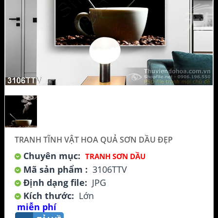
TRANH TĨNH VẬT HOA QUẢ SƠN DẦU ĐẸP
Chuyên mục:
TRANH SƠN DẦU
Mã sản phẩm :
3106TTV
Định dạng file:
JPG
Kích thước:
Lớn
miễn phí