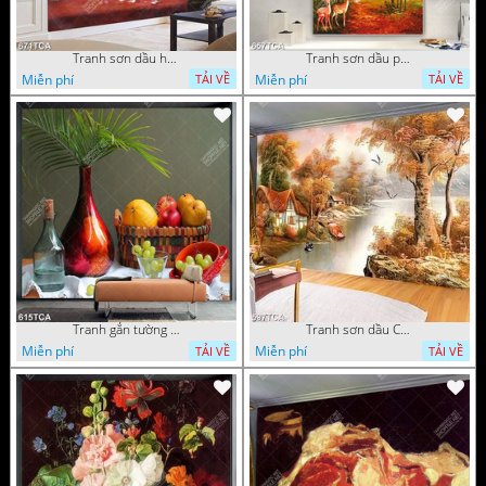
Tranh sơn dầu hoa quả tĩnh vật nghệ thuật gắn tường
Tranh sơn dầu phong cảnh mùa thu cây lá vàng và nai trang trí tường
Miễn phí
Miễn phí
TẢI VỀ
TẢI VỀ
Tranh gắn tường hoa quả nghệ thuật
Tranh sơn dầu Châu Âu phong cảnh ngôi làng bên dòng sông
Miễn phí
Miễn phí
TẢI VỀ
TẢI VỀ