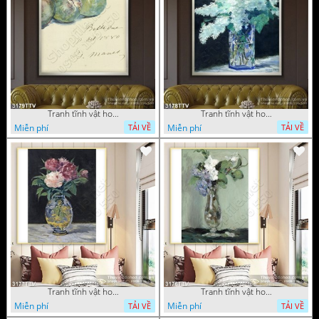
Tranh tĩnh vật hoa quả sơn dầu dán tường đẹp
Tranh tĩnh vật hoa quả sơn dầu trang trí tường đẹp
Miễn phí
Miễn phí
TẢI VỀ
TẢI VỀ
Tranh tĩnh vật hoa quả sơn dầu nghệ thuật
Tranh tĩnh vật hoa quả sơn dầu trang trí tường
Miễn phí
Miễn phí
TẢI VỀ
TẢI VỀ