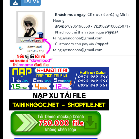
TẢI VỀ
Khách mua ngay
, CK trực tiếp: Đặng Minh
Hoàng
Momo:
0906196550 -
VCB:
0291000250717
Khách có thể thanh toán qua
Paypal
:
tainguyendohoa@gmail.com
Customers can pay via
Paypal
:
tainguyendohoa@gmail.com