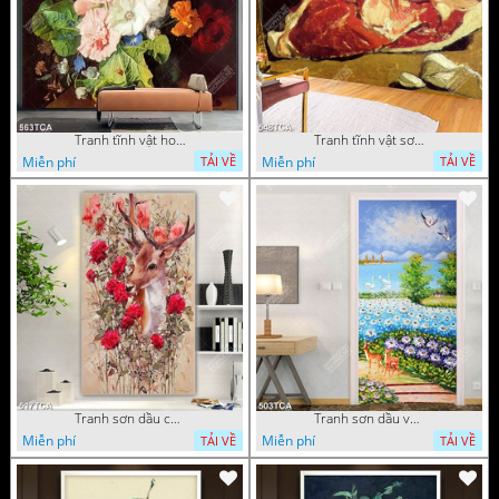
Tranh tĩnh vật hoa quả decor phòng khách in uv
Tranh tĩnh vật sơn dầu nước ngoài trang trí phòng bếp
Miễn phí
Miễn phí
TẢI VỀ
TẢI VỀ
Tranh sơn dầu chú nai trong vườn hoa decor tường in uv
Tranh sơn dầu vườn hoa bên dòng sông decor tường
Miễn phí
Miễn phí
TẢI VỀ
TẢI VỀ