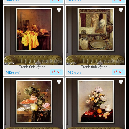
Miễn phí
Miễn phí
TẢI VỀ
TẢI VỀ
Tranh tĩnh vật hoa quả sơn dầu trang trí đẹp
Tranh tĩnh vật hoa quả sơn dầu nghệ thuật
Miễn phí
Miễn phí
TẢI VỀ
TẢI VỀ