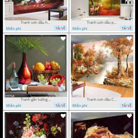
Tranh sơn dầu hoa quả tĩnh vật nghệ thuật gắn tường
Tranh sơn dầu phong cảnh mùa thu cây lá vàng và nai trang trí tường
Miễn phí
Miễn phí
TẢI VỀ
TẢI VỀ
Tranh gắn tường hoa quả nghệ thuật
Tranh sơn dầu Châu Âu phong cảnh ngôi làng bên dòng sông
Miễn phí
Miễn phí
TẢI VỀ
TẢI VỀ