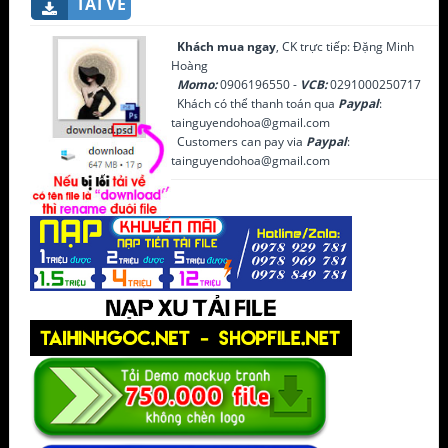
TẢI VỀ
Khách mua ngay
, CK trực tiếp: Đặng Minh
Hoàng
Momo:
0906196550 -
VCB:
0291000250717
Khách có thể thanh toán qua
Paypal
:
tainguyendohoa@gmail.com
Customers can pay via
Paypal
:
tainguyendohoa@gmail.com