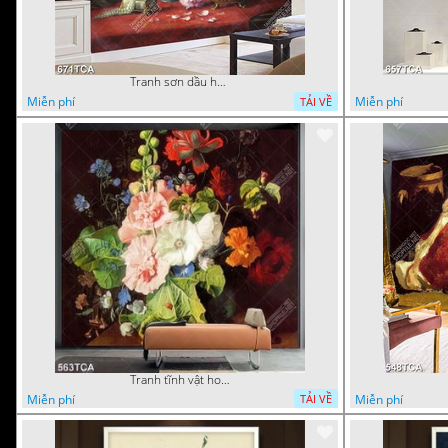
Tranh sơn dầu hoa quả tĩnh vật nghệ thuật gắn tường
Miễn phí
Miễn phí
TẢI VỀ
Tranh tĩnh vật hoa quả decor phòng khách in uv
Miễn phí
Miễn phí
TẢI VỀ