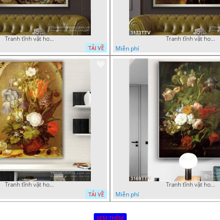
Tranh tĩnh vật hoa quả sơn dầu nghệ thuật
Tranh tĩnh vật hoa quả sơn dầu độc đáo đẹp
Miễn phí
TẢI VỀ
Tranh tĩnh vật hoa quả sơn dầu độc đáo
Tranh tĩnh vật hoa quả sơn dầu trang trí tường
Miễn phí
TẢI VỀ
XEM THÊM