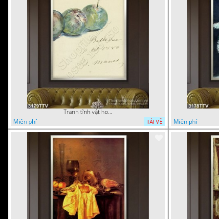
Tranh tĩnh vật hoa quả sơn dầu dán tường đẹp
Miễn phí
Miễn phí
TẢI VỀ