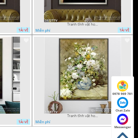
Tranh tĩnh vật hoa quả sơn dầu trang trí phòng ngủ
Miễn phí
TẢI VỀ
TẢI VỀ
0978 969 781
Chat Zalo
Tranh tĩnh vật hoa quả sơn dầu nghệ thuật
Miễn phí
TẢI VỀ
TẢI VỀ
Messenger