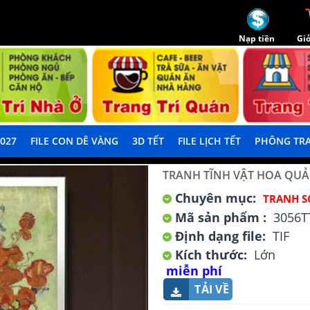
Nạp tiền
Giỏ
2027
FILE CON DÊ VÀNG
3D TẾT
FILE LỊCH TẾT
PHÔNG TRA
TRANH TĨNH VẬT HOA QUẢ
Chuyên mục:
TRANH S
Mã sản phẩm :
3056T
Định dạng file:
TIF
Kích thước:
Lớn
miễn phí
TẢI VỀ