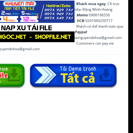
Khách mua ngay
, CK trực
tiếp: Đặng Minh Hoàng
Momo:
0906196550
-
VCB:
0291000250717
Khách có thể thanh toán qua
Paypal
:
tainguyendohoa@gmail.com
Customers can pay via
inguyendohoa@gmail.com