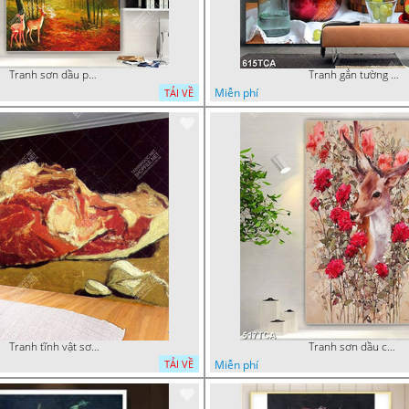
Tranh sơn dầu phong cảnh mùa thu cây lá vàng và nai trang trí tường
Tranh gắn tường hoa quả nghệ thuật
Miễn phí
TẢI VỀ
Tranh tĩnh vật sơn dầu nước ngoài trang trí phòng bếp
Tranh sơn dầu chú nai trong vườn hoa decor tường in uv
Miễn phí
TẢI VỀ