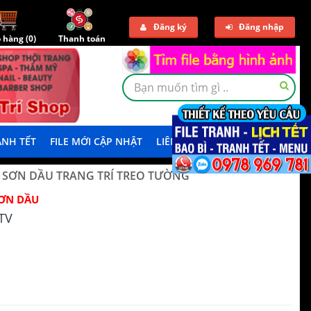
Đăng ký
Đăng nhập
 hàng (
0
)
Thanh toán
NH TẾT
FILE MỚI CẬP NHẬT
LIÊN HỆ
TẢI DEMO
 SƠN DẦU TRANG TRÍ TREO TƯỜNG
ƠN DẦU
TV