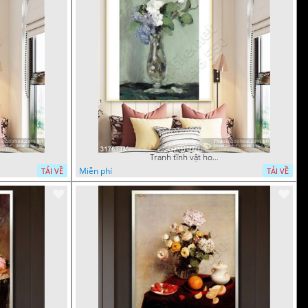
Tranh tĩnh vật hoa quả sơn dầu trang trí tường
Miễn phí
TẢI VỀ
TẢI VỀ