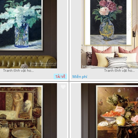
Tranh tĩnh vật hoa quả sơn dầu trang trí tường đẹp
Tranh tĩnh vật hoa quả sơn dầu nghệ thuật
Miễn phí
TẢI VỀ