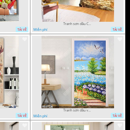
Tranh sơn dầu Châu Âu phong cảnh ngôi làng bên dòng sông
Miễn phí
TẢI VỀ
TẢI VỀ
Tranh sơn dầu vườn hoa bên dòng sông decor tường
Miễn phí
TẢI VỀ
TẢI VỀ