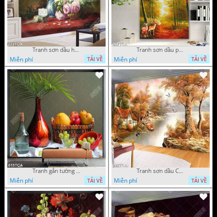
Tranh sơn dầu hoa quả tĩnh vật nghệ thuật gắn tường
Tranh sơn dầu phong cảnh mùa thu cây lá vàng và nai trang trí tường
Miễn phí
Miễn phí
TẢI VỀ
TẢI VỀ
Tranh gắn tường hoa quả nghệ thuật
Tranh sơn dầu Châu Âu phong cảnh ngôi làng bên dòng sông
Miễn phí
Miễn phí
TẢI VỀ
TẢI VỀ