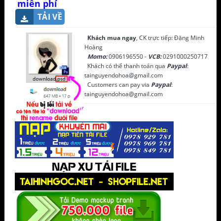
miễn phí
TẢI VỀ
Khách mua ngay
, CK trực tiếp: Đặng Minh
Hoàng
Momo:
0906196550 -
VCB:
0291000250717
Khách có thể thanh toán qua
Paypal
:
tainguyendohoa@gmail.com
Customers can pay via
Paypal
:
tainguyendohoa@gmail.com