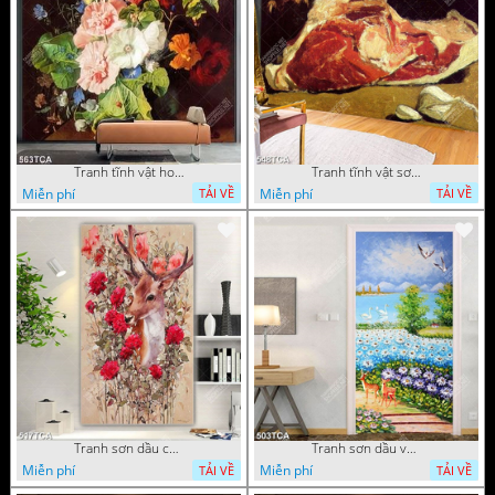
Tranh tĩnh vật hoa quả decor phòng khách in uv
Tranh tĩnh vật sơn dầu nước ngoài trang trí phòng bếp
Miễn phí
Miễn phí
TẢI VỀ
TẢI VỀ
Tranh sơn dầu chú nai trong vườn hoa decor tường in uv
Tranh sơn dầu vườn hoa bên dòng sông decor tường
Miễn phí
Miễn phí
TẢI VỀ
TẢI VỀ