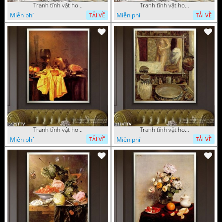
Tranh tĩnh vật hoa quả sơn dầu nghệ thuật
Tranh tĩnh vật hoa quả sơn dầu trang trí tường
Miễn phí
Miễn phí
TẢI VỀ
TẢI VỀ
Tranh tĩnh vật hoa quả sơn dầu trang trí đẹp
Tranh tĩnh vật hoa quả sơn dầu nghệ thuật
Miễn phí
Miễn phí
TẢI VỀ
TẢI VỀ