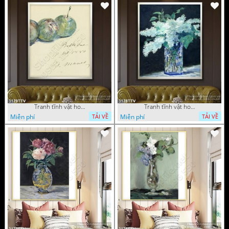
Tranh tĩnh vật hoa quả sơn dầu dán tường đẹp
Tranh tĩnh vật hoa quả sơn dầu trang trí tường đẹp
Miễn phí
Miễn phí
TẢI VỀ
TẢI VỀ