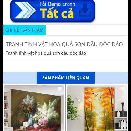
CHI TIẾT SẢN PHẨM
TRANH TĨNH VẬT HOA QUẢ SƠN DẦU ĐỘC ĐÁO
Tranh tĩnh vật hoa quả sơn dầu độc đáo
SẢN PHẨM LIÊN QUAN