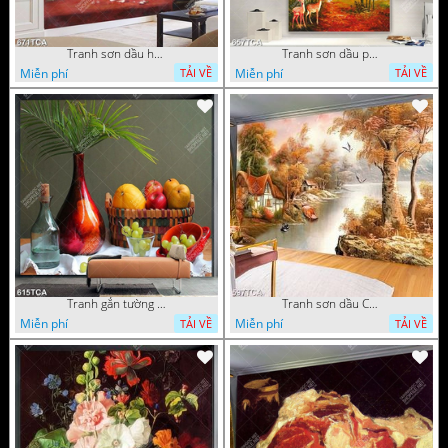
Tranh sơn dầu hoa quả tĩnh vật nghệ thuật gắn tường
Tranh sơn dầu phong cảnh mùa thu cây lá vàng và nai trang trí tường
Miễn phí
Miễn phí
TẢI VỀ
TẢI VỀ
Tranh gắn tường hoa quả nghệ thuật
Tranh sơn dầu Châu Âu phong cảnh ngôi làng bên dòng sông
Miễn phí
Miễn phí
TẢI VỀ
TẢI VỀ