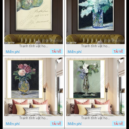
Tranh tĩnh vật hoa quả sơn dầu dán tường đẹp
Tranh tĩnh vật hoa quả sơn dầu trang trí tường đẹp
Miễn phí
Miễn phí
TẢI VỀ
TẢI VỀ
Tranh tĩnh vật hoa quả sơn dầu nghệ thuật
Tranh tĩnh vật hoa quả sơn dầu trang trí tường
Miễn phí
Miễn phí
TẢI VỀ
TẢI VỀ