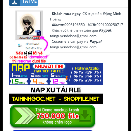
TẢI VỀ
Khách mua ngay
, CK trực tiếp: Đặng Minh
Hoàng
Momo:
0906196550 -
VCB:
0291000250717
Khách có thể thanh toán qua
Paypal
:
tainguyendohoa@gmail.com
Customers can pay via
Paypal
:
tainguyendohoa@gmail.com