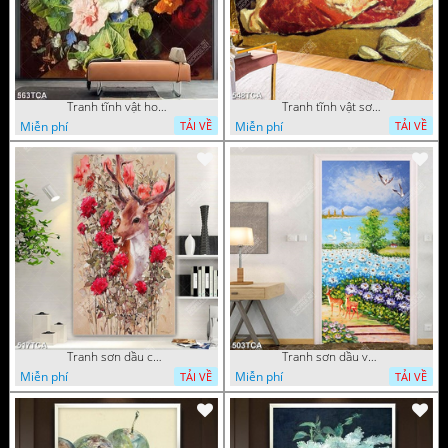
Tranh tĩnh vật hoa quả decor phòng khách in uv
Tranh tĩnh vật sơn dầu nước ngoài trang trí phòng bếp
Miễn phí
Miễn phí
TẢI VỀ
TẢI VỀ
Tranh sơn dầu chú nai trong vườn hoa decor tường in uv
Tranh sơn dầu vườn hoa bên dòng sông decor tường
Miễn phí
Miễn phí
TẢI VỀ
TẢI VỀ