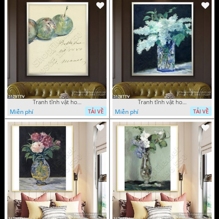
Tranh tĩnh vật hoa quả sơn dầu dán tường đẹp
Tranh tĩnh vật hoa quả sơn dầu trang trí tường đẹp
Miễn phí
Miễn phí
TẢI VỀ
TẢI VỀ