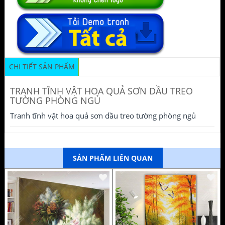
CHI TIẾT SẢN PHẨM
TRANH TĨNH VẬT HOA QUẢ SƠN DẦU TREO
TƯỜNG PHÒNG NGỦ
Tranh tĩnh vật hoa quả sơn dầu treo tường phòng ngủ
SẢN PHẨM LIÊN QUAN