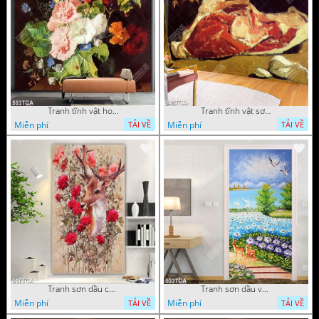
Tranh tĩnh vật hoa quả decor phòng khách in uv
Tranh tĩnh vật sơn dầu nước ngoài trang trí phòng bếp
Miễn phí
Miễn phí
TẢI VỀ
TẢI VỀ
Tranh sơn dầu chú nai trong vườn hoa decor tường in uv
Tranh sơn dầu vườn hoa bên dòng sông decor tường
Miễn phí
Miễn phí
TẢI VỀ
TẢI VỀ