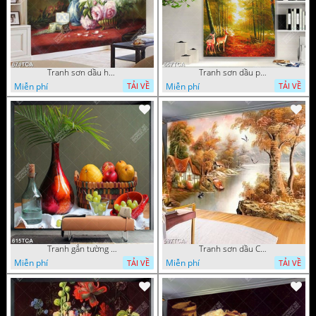
Tranh sơn dầu hoa quả tĩnh vật nghệ thuật gắn tường
Tranh sơn dầu phong cảnh mùa thu cây lá vàng và nai trang trí tường
Miễn phí
Miễn phí
TẢI VỀ
TẢI VỀ
Tranh gắn tường hoa quả nghệ thuật
Tranh sơn dầu Châu Âu phong cảnh ngôi làng bên dòng sông
Miễn phí
Miễn phí
TẢI VỀ
TẢI VỀ