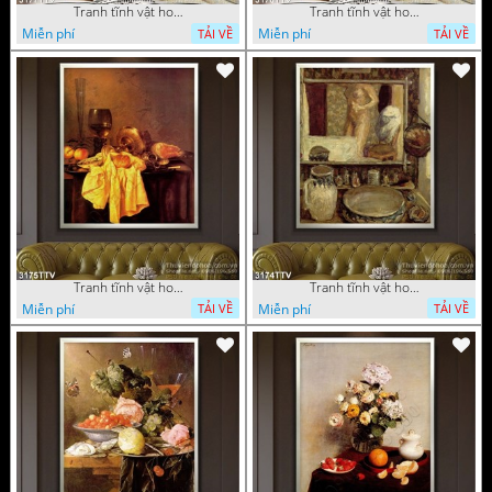
Tranh tĩnh vật hoa quả sơn dầu nghệ thuật
Tranh tĩnh vật hoa quả sơn dầu trang trí tường
Miễn phí
Miễn phí
TẢI VỀ
TẢI VỀ
Tranh tĩnh vật hoa quả sơn dầu trang trí đẹp
Tranh tĩnh vật hoa quả sơn dầu nghệ thuật
Miễn phí
Miễn phí
TẢI VỀ
TẢI VỀ