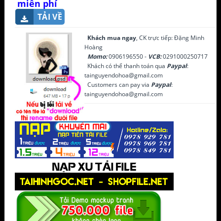
miễn phí
TẢI VỀ
Khách mua ngay
, CK trực tiếp: Đặng Minh
Hoàng
Momo:
0906196550 -
VCB:
0291000250717
Khách có thể thanh toán qua
Paypal
:
tainguyendohoa@gmail.com
Customers can pay via
Paypal
:
tainguyendohoa@gmail.com