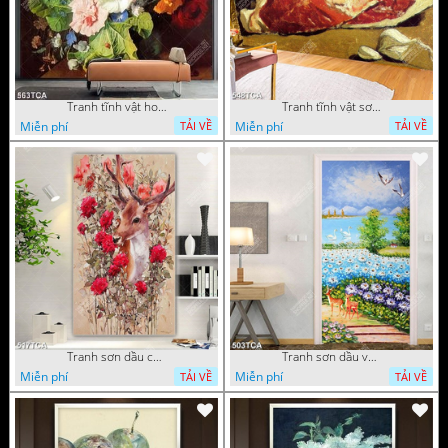
Tranh tĩnh vật hoa quả decor phòng khách in uv
Tranh tĩnh vật sơn dầu nước ngoài trang trí phòng bếp
Miễn phí
Miễn phí
TẢI VỀ
TẢI VỀ
Tranh sơn dầu chú nai trong vườn hoa decor tường in uv
Tranh sơn dầu vườn hoa bên dòng sông decor tường
Miễn phí
Miễn phí
TẢI VỀ
TẢI VỀ