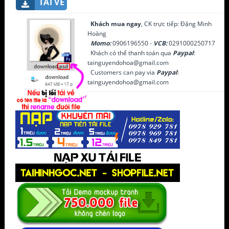
TẢI VỀ
Khách mua ngay
, CK trực tiếp: Đặng Minh
Hoàng
Momo:
0906196550 -
VCB:
0291000250717
Khách có thể thanh toán qua
Paypal
:
tainguyendohoa@gmail.com
Customers can pay via
Paypal
:
tainguyendohoa@gmail.com