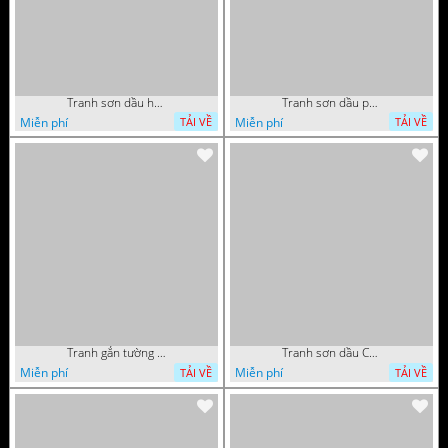
Tranh sơn dầu hoa quả tĩnh vật nghệ thuật gắn tường
Tranh sơn dầu phong cảnh mùa thu cây lá vàng và nai trang trí tường
Miễn phí
Miễn phí
TẢI VỀ
TẢI VỀ
Tranh gắn tường hoa quả nghệ thuật
Tranh sơn dầu Châu Âu phong cảnh ngôi làng bên dòng sông
Miễn phí
Miễn phí
TẢI VỀ
TẢI VỀ