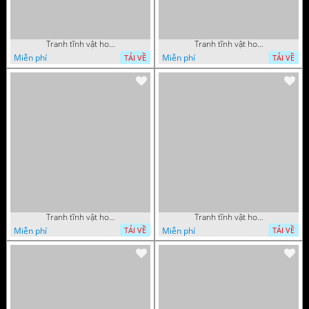
Tranh tĩnh vật hoa quả sơn dầu độc đáo đẹp
Tranh tĩnh vật hoa quả sơn dầu trang trí phòng ngủ
Miễn phí
Miễn phí
TẢI VỀ
TẢI VỀ
Tranh tĩnh vật hoa quả sơn dầu đẹp
Tranh tĩnh vật hoa quả sơn dầu độc đáo
Miễn phí
Miễn phí
TẢI VỀ
TẢI VỀ