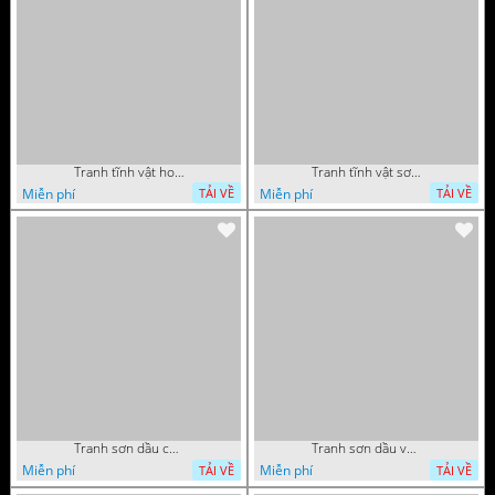
Tranh tĩnh vật hoa quả decor phòng khách in uv
Tranh tĩnh vật sơn dầu nước ngoài trang trí phòng bếp
Miễn phí
Miễn phí
TẢI VỀ
TẢI VỀ
Tranh sơn dầu chú nai trong vườn hoa decor tường in uv
Tranh sơn dầu vườn hoa bên dòng sông decor tường
Miễn phí
Miễn phí
TẢI VỀ
TẢI VỀ