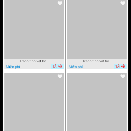
Tranh tĩnh vật hoa quả sơn dầu dán tường đẹp
Tranh tĩnh vật hoa quả sơn dầu trang trí tường đẹp
Miễn phí
Miễn phí
TẢI VỀ
TẢI VỀ