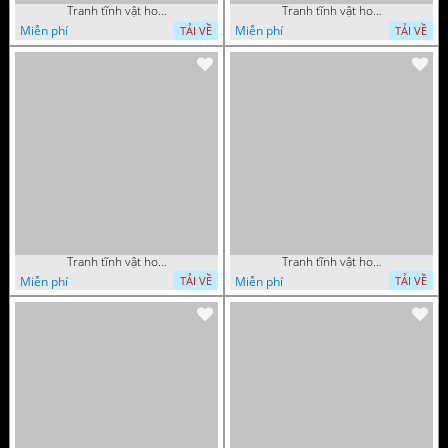
Tranh tĩnh vật hoa quả sơn dầu nghệ thuật
Tranh tĩnh vật hoa quả sơn dầu trang trí tường
Miễn phí
Miễn phí
TẢI VỀ
TẢI VỀ
Tranh tĩnh vật hoa quả sơn dầu trang trí đẹp
Tranh tĩnh vật hoa quả sơn dầu nghệ thuật
Miễn phí
Miễn phí
TẢI VỀ
TẢI VỀ