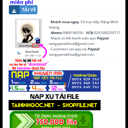
miễn phí
TẢI VỀ
Khách mua ngay
, CK trực tiếp: Đặng Minh
Hoàng
Momo:
0906196550 -
VCB:
0291000250717
Khách có thể thanh toán qua
Paypal
:
tainguyendohoa@gmail.com
Customers can pay via
Paypal
:
tainguyendohoa@gmail.com