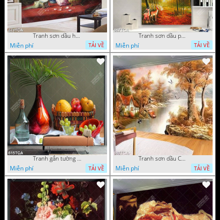
Tranh sơn dầu hoa quả tĩnh vật nghệ thuật gắn tường
Tranh sơn dầu phong cảnh mùa thu cây lá vàng và nai trang trí tường
Miễn phí
Miễn phí
TẢI VỀ
TẢI VỀ
Tranh gắn tường hoa quả nghệ thuật
Tranh sơn dầu Châu Âu phong cảnh ngôi làng bên dòng sông
Miễn phí
Miễn phí
TẢI VỀ
TẢI VỀ