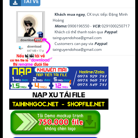
TẢI VỀ
Khách mua ngay
, CK trực tiếp: Đặng Minh
Hoàng
Momo:
0906196550 -
VCB:
0291000250717
Khách có thể thanh toán qua
Paypal
:
tainguyendohoa@gmail.com
Customers can pay via
Paypal
:
tainguyendohoa@gmail.com