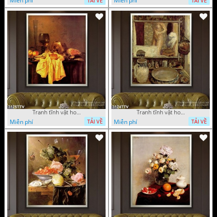
Miễn phí
Miễn phí
TẢI VỀ
TẢI VỀ
Tranh tĩnh vật hoa quả sơn dầu trang trí đẹp
Tranh tĩnh vật hoa quả sơn dầu nghệ thuật
Miễn phí
Miễn phí
TẢI VỀ
TẢI VỀ