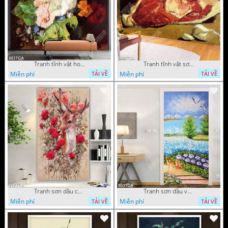
Tranh tĩnh vật hoa quả decor phòng khách in uv
Tranh tĩnh vật sơn dầu nước ngoài trang trí phòng bếp
Miễn phí
Miễn phí
TẢI VỀ
TẢI VỀ
Tranh sơn dầu chú nai trong vườn hoa decor tường in uv
Tranh sơn dầu vườn hoa bên dòng sông decor tường
Miễn phí
Miễn phí
TẢI VỀ
TẢI VỀ