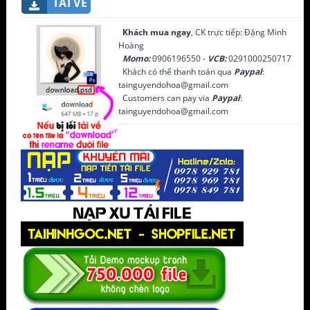
TẢI VỀ
Khách mua ngay
, CK trực tiếp: Đặng Minh
Hoàng
Momo:
0906196550 -
VCB:
0291000250717
Khách có thể thanh toán qua
Paypal
:
tainguyendohoa@gmail.com
Customers can pay via
Paypal
:
tainguyendohoa@gmail.com