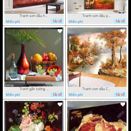
Tranh sơn dầu hoa quả tĩnh vật nghệ thuật gắn tường
Tranh sơn dầu phong cảnh mùa thu cây lá vàng và nai trang trí tường
Miễn phí
Miễn phí
TẢI VỀ
TẢI VỀ
Tranh gắn tường hoa quả nghệ thuật
Tranh sơn dầu Châu Âu phong cảnh ngôi làng bên dòng sông
Miễn phí
Miễn phí
TẢI VỀ
TẢI VỀ