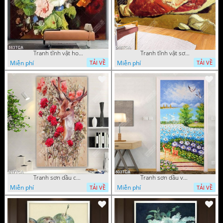
Tranh tĩnh vật hoa quả decor phòng khách in uv
Tranh tĩnh vật sơn dầu nước ngoài trang trí phòng bếp
Miễn phí
Miễn phí
TẢI VỀ
TẢI VỀ
Tranh sơn dầu chú nai trong vườn hoa decor tường in uv
Tranh sơn dầu vườn hoa bên dòng sông decor tường
Miễn phí
Miễn phí
TẢI VỀ
TẢI VỀ