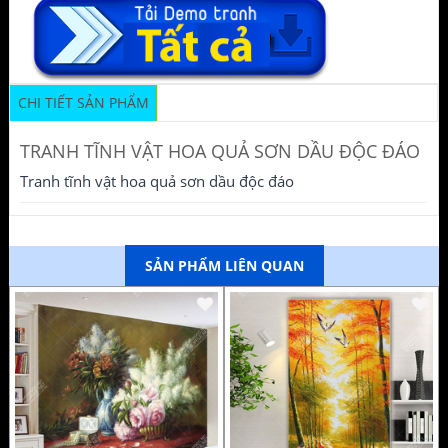
CHI TIẾT SẢN PHẨM
TRANH TĨNH VẬT HOA QUẢ SƠN DẦU ĐỘC ĐÁO
Tranh tĩnh vật hoa quả sơn dầu độc đáo
SẢN PHẨM LIÊN QUAN