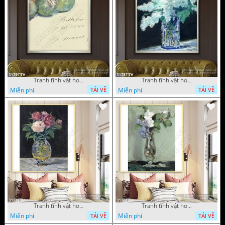
Tranh tĩnh vật hoa quả sơn dầu dán tường đẹp
Tranh tĩnh vật hoa quả sơn dầu trang trí tường đẹp
Miễn phí
Miễn phí
TẢI VỀ
TẢI VỀ
Tranh tĩnh vật hoa quả sơn dầu nghệ thuật
Tranh tĩnh vật hoa quả sơn dầu trang trí tường
Miễn phí
Miễn phí
TẢI VỀ
TẢI VỀ