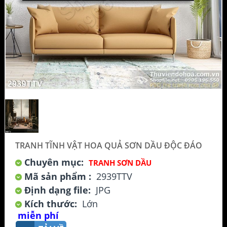
TRANH TĨNH VẬT HOA QUẢ SƠN DẦU ĐỘC ĐÁO
Chuyên mục:
TRANH SƠN DẦU
Mã sản phẩm :
2939TTV
Định dạng file:
JPG
Kích thước:
Lớn
miễn phí