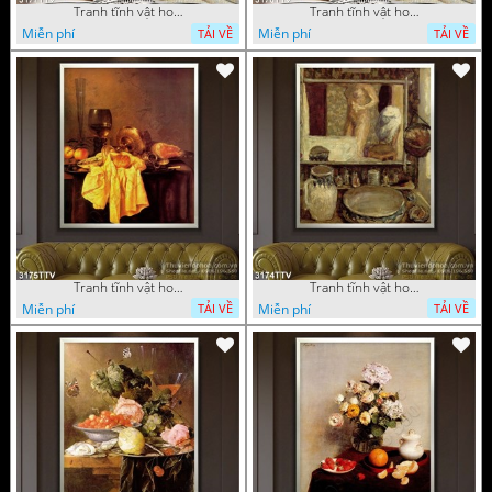
Tranh tĩnh vật hoa quả sơn dầu nghệ thuật
Tranh tĩnh vật hoa quả sơn dầu trang trí tường
Miễn phí
Miễn phí
TẢI VỀ
TẢI VỀ
Tranh tĩnh vật hoa quả sơn dầu trang trí đẹp
Tranh tĩnh vật hoa quả sơn dầu nghệ thuật
Miễn phí
Miễn phí
TẢI VỀ
TẢI VỀ