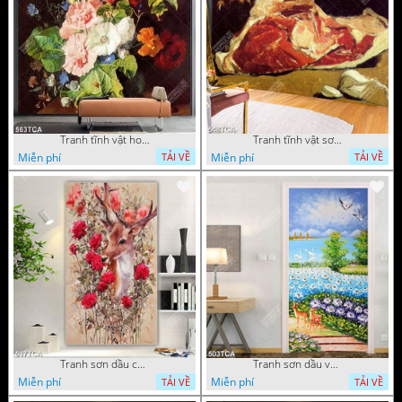
Tranh tĩnh vật hoa quả decor phòng khách in uv
Tranh tĩnh vật sơn dầu nước ngoài trang trí phòng bếp
Miễn phí
Miễn phí
TẢI VỀ
TẢI VỀ
Tranh sơn dầu chú nai trong vườn hoa decor tường in uv
Tranh sơn dầu vườn hoa bên dòng sông decor tường
Miễn phí
Miễn phí
TẢI VỀ
TẢI VỀ