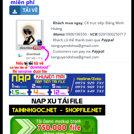
miễn phí
TẢI VỀ
Khách mua ngay
, CK trực tiếp: Đặng Minh
Hoàng
Momo:
0906196550 -
VCB:
0291000250717
Khách có thể thanh toán qua
Paypal
:
tainguyendohoa@gmail.com
Customers can pay via
Paypal
:
tainguyendohoa@gmail.com