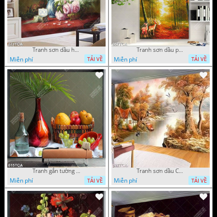
Tranh sơn dầu hoa quả tĩnh vật nghệ thuật gắn tường
Tranh sơn dầu phong cảnh mùa thu cây lá vàng và nai trang trí tường
Miễn phí
Miễn phí
TẢI VỀ
TẢI VỀ
Tranh gắn tường hoa quả nghệ thuật
Tranh sơn dầu Châu Âu phong cảnh ngôi làng bên dòng sông
Miễn phí
Miễn phí
TẢI VỀ
TẢI VỀ