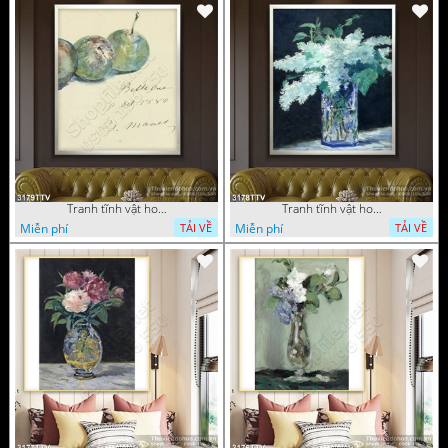
Tranh tĩnh vật hoa quả sơn dầu dán tường đẹp
Tranh tĩnh vật hoa quả sơn dầu trang trí tường đẹp
Miễn phí
Miễn phí
TẢI VỀ
TẢI VỀ