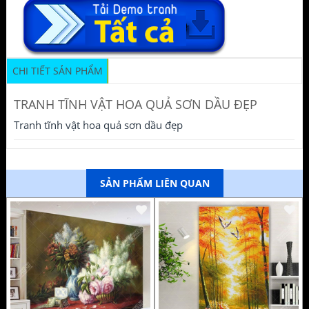
CHI TIẾT SẢN PHẨM
TRANH TĨNH VẬT HOA QUẢ SƠN DẦU ĐẸP
Tranh tĩnh vật hoa quả sơn dầu đẹp
SẢN PHẨM LIÊN QUAN