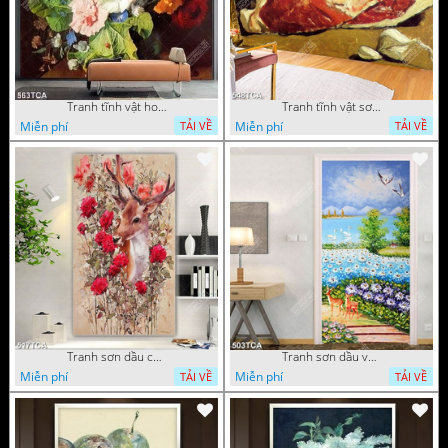
Tranh tĩnh vật hoa quả decor phòng khách in uv
Tranh tĩnh vật sơn dầu nước ngoài trang trí phòng bếp
Miễn phí
Miễn phí
TẢI VỀ
TẢI VỀ
Tranh sơn dầu chú nai trong vườn hoa decor tường in uv
Tranh sơn dầu vườn hoa bên dòng sông decor tường
Miễn phí
Miễn phí
TẢI VỀ
TẢI VỀ