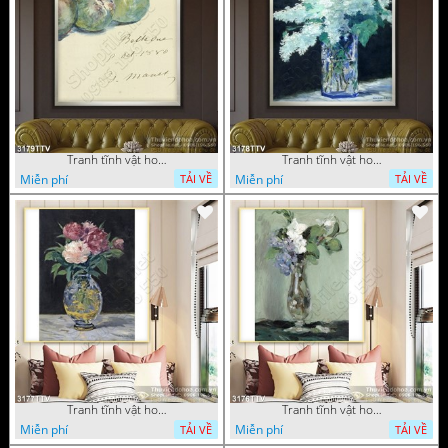
Tranh tĩnh vật hoa quả sơn dầu dán tường đẹp
Tranh tĩnh vật hoa quả sơn dầu trang trí tường đẹp
Miễn phí
Miễn phí
TẢI VỀ
TẢI VỀ
Tranh tĩnh vật hoa quả sơn dầu nghệ thuật
Tranh tĩnh vật hoa quả sơn dầu trang trí tường
Miễn phí
Miễn phí
TẢI VỀ
TẢI VỀ