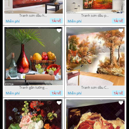
Tranh sơn dầu hoa quả tĩnh vật nghệ thuật gắn tường
Tranh sơn dầu phong cảnh mùa thu cây lá vàng và nai trang trí tường
Miễn phí
Miễn phí
TẢI VỀ
TẢI VỀ
Tranh gắn tường hoa quả nghệ thuật
Tranh sơn dầu Châu Âu phong cảnh ngôi làng bên dòng sông
Miễn phí
Miễn phí
TẢI VỀ
TẢI VỀ