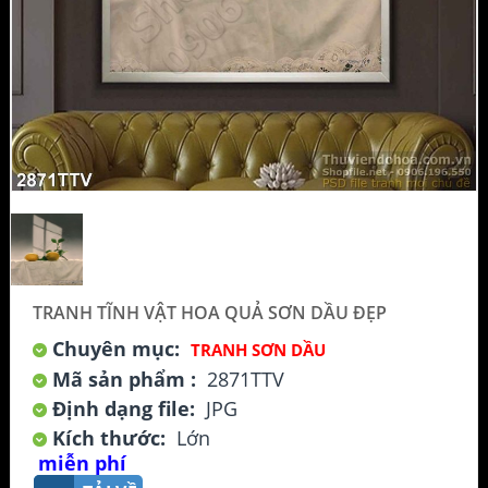
TRANH TĨNH VẬT HOA QUẢ SƠN DẦU ĐẸP
Chuyên mục:
TRANH SƠN DẦU
Mã sản phẩm :
2871TTV
Định dạng file:
JPG
Kích thước:
Lớn
miễn phí