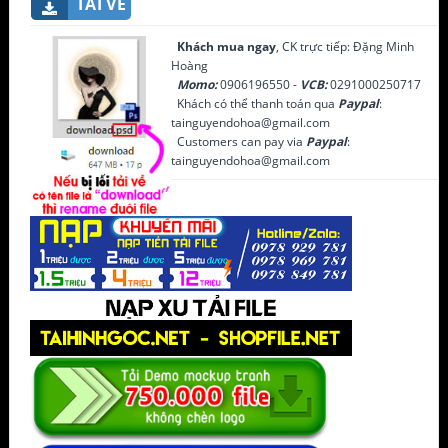
TẢI VỀ
Khách mua ngay
, CK trực tiếp: Đặng Minh
Hoàng
Momo:
0906196550 -
VCB:
0291000250717
Khách có thể thanh toán qua
Paypal
:
tainguyendohoa@gmail.com
Customers can pay via
Paypal
:
tainguyendohoa@gmail.com