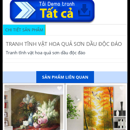
CHI TIẾT SẢN PHẨM
TRANH TĨNH VẬT HOA QUẢ SƠN DẦU ĐỘC ĐÁO
Tranh tĩnh vật hoa quả sơn dầu độc đáo
SẢN PHẨM LIÊN QUAN