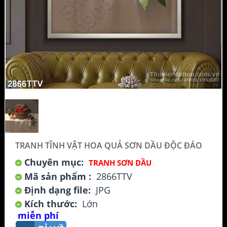
TRANH TĨNH VẬT HOA QUẢ SƠN DẦU ĐỘC ĐÁO
Chuyên mục:
TRANH SƠN DẦU
Mã sản phẩm :
2866TTV
Định dạng file:
JPG
Kích thước:
Lớn
miễn phí