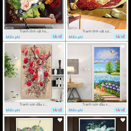
Tranh tĩnh vật hoa quả decor phòng khách in uv
Tranh tĩnh vật sơn dầu nước ngoài trang trí phòng bếp
Miễn phí
Miễn phí
TẢI VỀ
TẢI VỀ
Tranh sơn dầu chú nai trong vườn hoa decor tường in uv
Tranh sơn dầu vườn hoa bên dòng sông decor tường
Miễn phí
Miễn phí
TẢI VỀ
TẢI VỀ