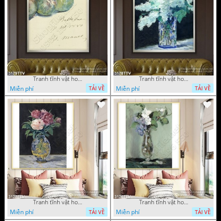
Tranh tĩnh vật hoa quả sơn dầu dán tường đẹp
Tranh tĩnh vật hoa quả sơn dầu trang trí tường đẹp
Miễn phí
Miễn phí
TẢI VỀ
TẢI VỀ
Tranh tĩnh vật hoa quả sơn dầu nghệ thuật
Tranh tĩnh vật hoa quả sơn dầu trang trí tường
Miễn phí
Miễn phí
TẢI VỀ
TẢI VỀ