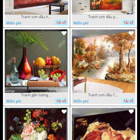
Tranh sơn dầu hoa quả tĩnh vật nghệ thuật gắn tường
Tranh sơn dầu phong cảnh mùa thu cây lá vàng và nai trang trí tường
Miễn phí
Miễn phí
TẢI VỀ
TẢI VỀ
Tranh gắn tường hoa quả nghệ thuật
Tranh sơn dầu Châu Âu phong cảnh ngôi làng bên dòng sông
Miễn phí
Miễn phí
TẢI VỀ
TẢI VỀ