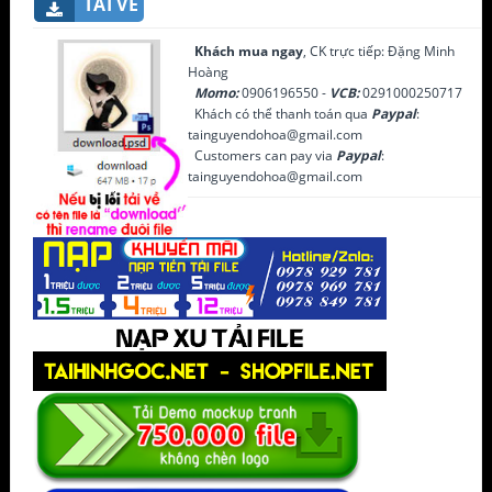
TẢI VỀ
Khách mua ngay
, CK trực tiếp: Đặng Minh
Hoàng
Momo:
0906196550 -
VCB:
0291000250717
Khách có thể thanh toán qua
Paypal
:
tainguyendohoa@gmail.com
Customers can pay via
Paypal
:
tainguyendohoa@gmail.com