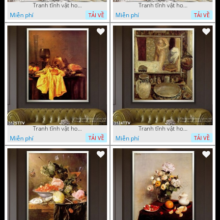
Tranh tĩnh vật hoa quả sơn dầu nghệ thuật
Tranh tĩnh vật hoa quả sơn dầu trang trí tường
Miễn phí
Miễn phí
TẢI VỀ
TẢI VỀ
Tranh tĩnh vật hoa quả sơn dầu trang trí đẹp
Tranh tĩnh vật hoa quả sơn dầu nghệ thuật
Miễn phí
Miễn phí
TẢI VỀ
TẢI VỀ