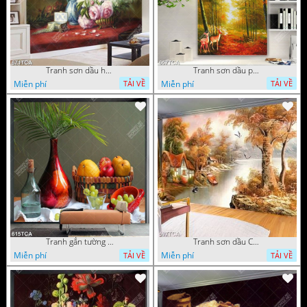
Tranh sơn dầu hoa quả tĩnh vật nghệ thuật gắn tường
Tranh sơn dầu phong cảnh mùa thu cây lá vàng và nai trang trí tường
Miễn phí
Miễn phí
TẢI VỀ
TẢI VỀ
Tranh gắn tường hoa quả nghệ thuật
Tranh sơn dầu Châu Âu phong cảnh ngôi làng bên dòng sông
Miễn phí
Miễn phí
TẢI VỀ
TẢI VỀ