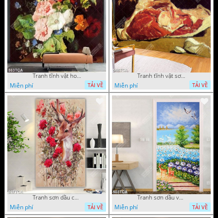
Tranh tĩnh vật hoa quả decor phòng khách in uv
Tranh tĩnh vật sơn dầu nước ngoài trang trí phòng bếp
Miễn phí
Miễn phí
TẢI VỀ
TẢI VỀ
Tranh sơn dầu chú nai trong vườn hoa decor tường in uv
Tranh sơn dầu vườn hoa bên dòng sông decor tường
Miễn phí
Miễn phí
TẢI VỀ
TẢI VỀ