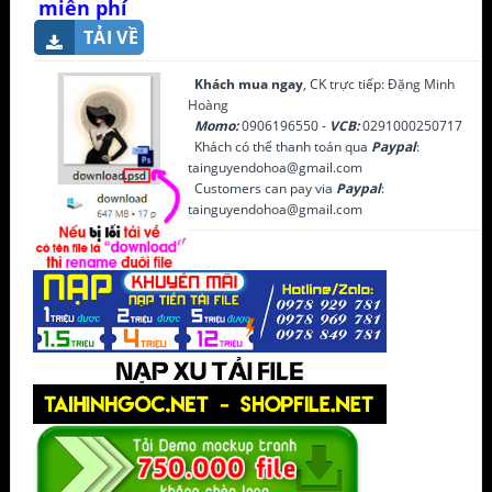
miễn phí
TẢI VỀ
Khách mua ngay
, CK trực tiếp: Đặng Minh
Hoàng
Momo:
0906196550 -
VCB:
0291000250717
Khách có thể thanh toán qua
Paypal
:
tainguyendohoa@gmail.com
Customers can pay via
Paypal
:
tainguyendohoa@gmail.com