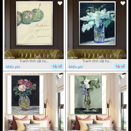
Tranh tĩnh vật hoa quả sơn dầu dán tường đẹp
Tranh tĩnh vật hoa quả sơn dầu trang trí tường đẹp
Miễn phí
Miễn phí
TẢI VỀ
TẢI VỀ