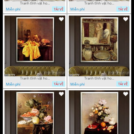
Tranh tĩnh vật hoa quả sơn dầu nghệ thuật
Tranh tĩnh vật hoa quả sơn dầu trang trí tường
Miễn phí
Miễn phí
TẢI VỀ
TẢI VỀ
Tranh tĩnh vật hoa quả sơn dầu trang trí đẹp
Tranh tĩnh vật hoa quả sơn dầu nghệ thuật
Miễn phí
Miễn phí
TẢI VỀ
TẢI VỀ