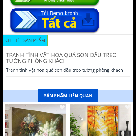
CHI TIẾT SẢN PHẨM
TRANH TĨNH VẬT HOA QUẢ SƠN DẦU TREO
TƯỜNG PHÒNG KHÁCH
Tranh tĩnh vật hoa quả sơn dầu treo tường phòng khách
SẢN PHẨM LIÊN QUAN