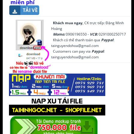
miễn phí
TẢI VỀ
Khách mua ngay
, CK trực tiếp: Đặng Minh
Hoàng
Momo:
0906196550 -
VCB:
0291000250717
Khách có thể thanh toán qua
Paypal
:
tainguyendohoa@gmail.com
Customers can pay via
Paypal
:
tainguyendohoa@gmail.com