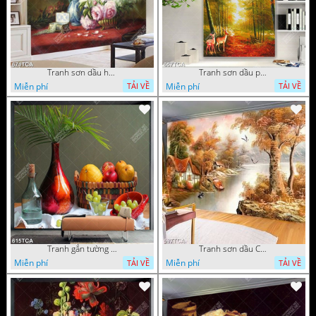
Tranh sơn dầu hoa quả tĩnh vật nghệ thuật gắn tường
Tranh sơn dầu phong cảnh mùa thu cây lá vàng và nai trang trí tường
Miễn phí
Miễn phí
TẢI VỀ
TẢI VỀ
Tranh gắn tường hoa quả nghệ thuật
Tranh sơn dầu Châu Âu phong cảnh ngôi làng bên dòng sông
Miễn phí
Miễn phí
TẢI VỀ
TẢI VỀ