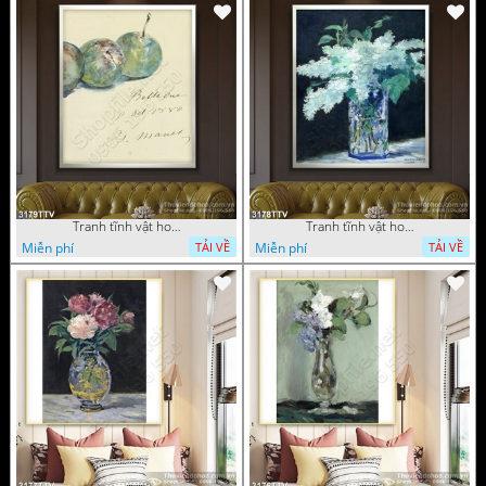
Tranh tĩnh vật hoa quả sơn dầu dán tường đẹp
Tranh tĩnh vật hoa quả sơn dầu trang trí tường đẹp
Miễn phí
Miễn phí
TẢI VỀ
TẢI VỀ