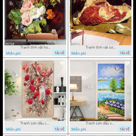
Tranh tĩnh vật hoa quả decor phòng khách in uv
Tranh tĩnh vật sơn dầu nước ngoài trang trí phòng bếp
Miễn phí
Miễn phí
TẢI VỀ
TẢI VỀ
Tranh sơn dầu chú nai trong vườn hoa decor tường in uv
Tranh sơn dầu vườn hoa bên dòng sông decor tường
Miễn phí
Miễn phí
TẢI VỀ
TẢI VỀ