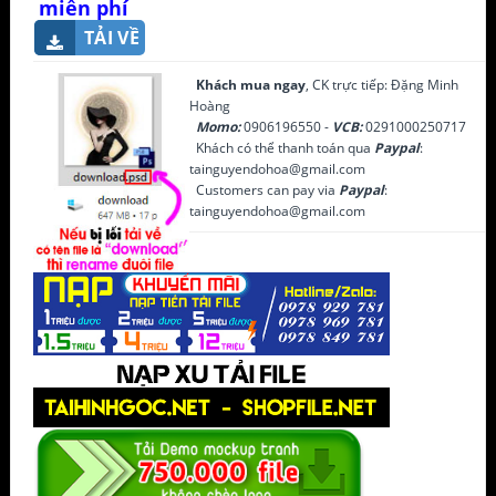
miễn phí
TẢI VỀ
Khách mua ngay
, CK trực tiếp: Đặng Minh
Hoàng
Momo:
0906196550 -
VCB:
0291000250717
Khách có thể thanh toán qua
Paypal
:
tainguyendohoa@gmail.com
Customers can pay via
Paypal
:
tainguyendohoa@gmail.com