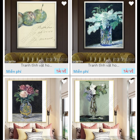
Tranh tĩnh vật hoa quả sơn dầu dán tường đẹp
Tranh tĩnh vật hoa quả sơn dầu trang trí tường đẹp
Miễn phí
Miễn phí
TẢI VỀ
TẢI VỀ