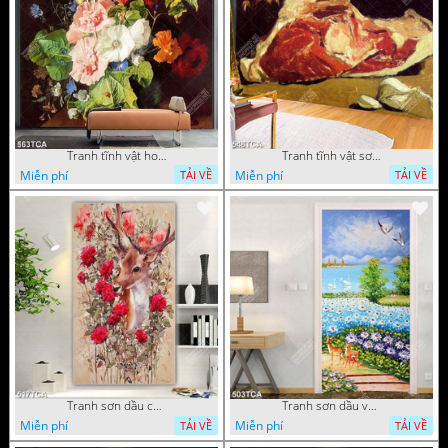
Tranh tĩnh vật hoa quả decor phòng khách in uv
Tranh tĩnh vật sơn dầu nước ngoài trang trí phòng bếp
Miễn phí
Miễn phí
TẢI VỀ
TẢI VỀ
Tranh sơn dầu chú nai trong vườn hoa decor tường in uv
Tranh sơn dầu vườn hoa bên dòng sông decor tường
Miễn phí
Miễn phí
TẢI VỀ
TẢI VỀ