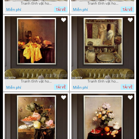
Tranh tĩnh vật hoa quả sơn dầu nghệ thuật
Tranh tĩnh vật hoa quả sơn dầu trang trí tường
Miễn phí
Miễn phí
TẢI VỀ
TẢI VỀ
Tranh tĩnh vật hoa quả sơn dầu trang trí đẹp
Tranh tĩnh vật hoa quả sơn dầu nghệ thuật
Miễn phí
Miễn phí
TẢI VỀ
TẢI VỀ