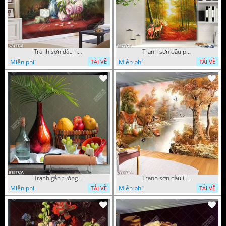
Tranh sơn dầu hoa quả tĩnh vật nghệ thuật gắn tường
Tranh sơn dầu phong cảnh mùa thu cây lá vàng và nai trang trí tường
Miễn phí
Miễn phí
TẢI VỀ
TẢI VỀ
Tranh gắn tường hoa quả nghệ thuật
Tranh sơn dầu Châu Âu phong cảnh ngôi làng bên dòng sông
Miễn phí
Miễn phí
TẢI VỀ
TẢI VỀ