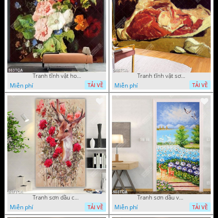
Tranh tĩnh vật hoa quả decor phòng khách in uv
Tranh tĩnh vật sơn dầu nước ngoài trang trí phòng bếp
Miễn phí
Miễn phí
TẢI VỀ
TẢI VỀ
Tranh sơn dầu chú nai trong vườn hoa decor tường in uv
Tranh sơn dầu vườn hoa bên dòng sông decor tường
Miễn phí
Miễn phí
TẢI VỀ
TẢI VỀ