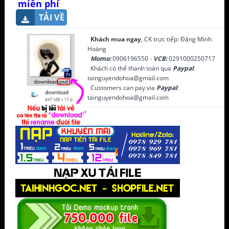
miễn phí
TẢI VỀ
Khách mua ngay
, CK trực tiếp: Đặng Minh
Hoàng
Momo:
0906196550 -
VCB:
0291000250717
Khách có thể thanh toán qua
Paypal
:
tainguyendohoa@gmail.com
Customers can pay via
Paypal
:
tainguyendohoa@gmail.com