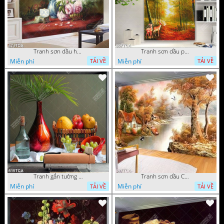
Tranh sơn dầu hoa quả tĩnh vật nghệ thuật gắn tường
Tranh sơn dầu phong cảnh mùa thu cây lá vàng và nai trang trí tường
Miễn phí
Miễn phí
TẢI VỀ
TẢI VỀ
Tranh gắn tường hoa quả nghệ thuật
Tranh sơn dầu Châu Âu phong cảnh ngôi làng bên dòng sông
Miễn phí
Miễn phí
TẢI VỀ
TẢI VỀ