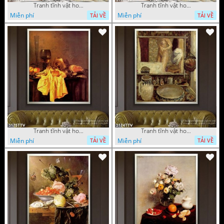
Tranh tĩnh vật hoa quả sơn dầu nghệ thuật
Tranh tĩnh vật hoa quả sơn dầu trang trí tường
Miễn phí
Miễn phí
TẢI VỀ
TẢI VỀ
Tranh tĩnh vật hoa quả sơn dầu trang trí đẹp
Tranh tĩnh vật hoa quả sơn dầu nghệ thuật
Miễn phí
Miễn phí
TẢI VỀ
TẢI VỀ