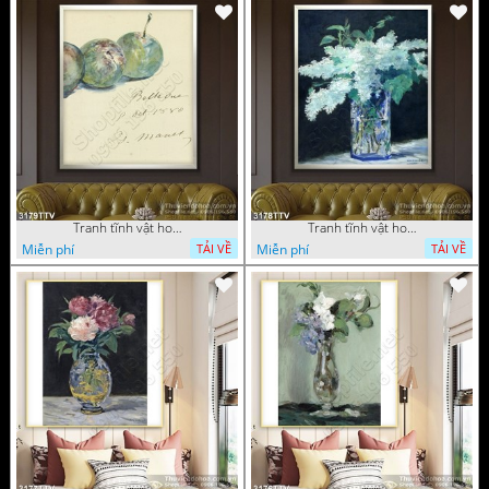
Tranh tĩnh vật hoa quả sơn dầu dán tường đẹp
Tranh tĩnh vật hoa quả sơn dầu trang trí tường đẹp
Miễn phí
Miễn phí
TẢI VỀ
TẢI VỀ