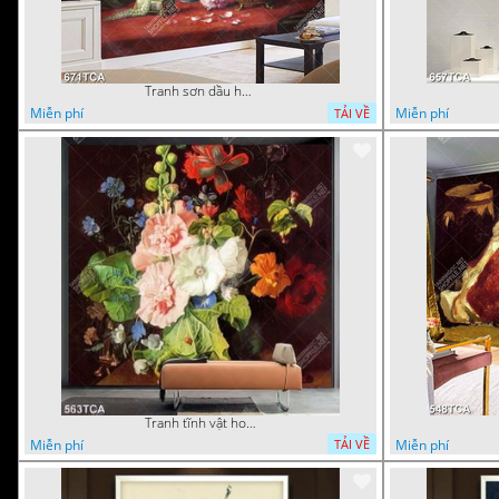
Tranh sơn dầu hoa quả tĩnh vật nghệ thuật gắn tường
Miễn phí
Miễn phí
TẢI VỀ
Tranh tĩnh vật hoa quả decor phòng khách in uv
Miễn phí
Miễn phí
TẢI VỀ