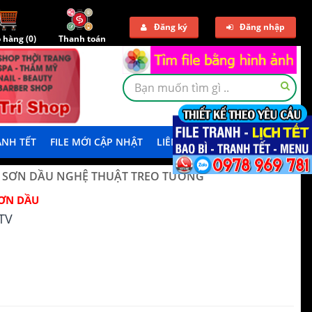
Đăng ký
Đăng nhập
 hàng (
0
)
Thanh toán
NH TẾT
FILE MỚI CẬP NHẬT
LIÊN HỆ
TẢI DEMO
Ả SƠN DẦU NGHỆ THUẬT TREO TƯỜNG
ƠN DẦU
TV