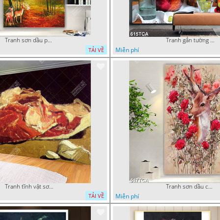
Tranh sơn dầu phong cảnh mùa thu cây lá vàng và nai trang trí tường
Tranh gắn tường hoa quả nghệ thuật
Miễn phí
TẢI VỀ
Tranh tĩnh vật sơn dầu nước ngoài trang trí phòng bếp
Tranh sơn dầu chú nai trong vườn hoa decor tường in uv
Miễn phí
TẢI VỀ