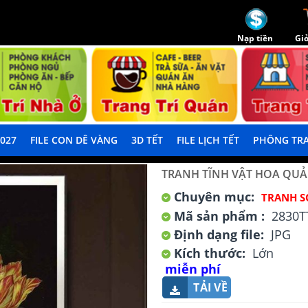
Nạp tiền
Giỏ
2027
FILE CON DÊ VÀNG
3D TẾT
FILE LỊCH TẾT
PHÔNG TRA
TRANH TĨNH VẬT HOA QU
Chuyên mục:
TRANH S
Mã sản phẩm :
2830T
Định dạng file:
JPG
Kích thước:
Lớn
miễn phí
TẢI VỀ