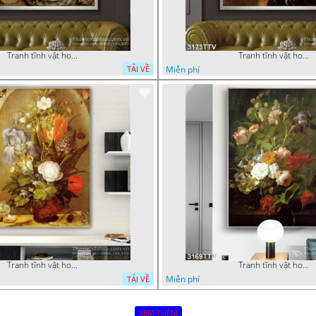
Tranh tĩnh vật hoa quả sơn dầu nghệ thuật
Tranh tĩnh vật hoa quả sơn dầu độc đáo đẹp
Miễn phí
TẢI VỀ
Tranh tĩnh vật hoa quả sơn dầu độc đáo
Tranh tĩnh vật hoa quả sơn dầu trang trí tường
Miễn phí
TẢI VỀ
XEM THÊM