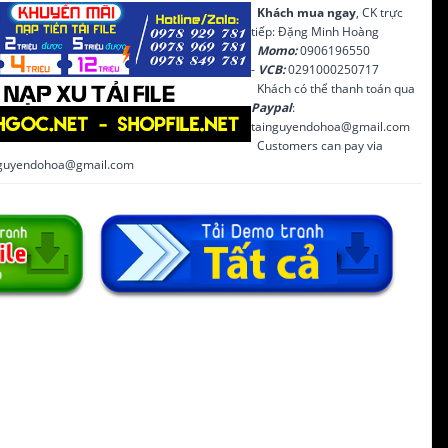
Khách mua ngay
, CK trực
tiếp: Đặng Minh Hoàng
Momo:
0906196550
-
VCB:
0291000250717
Khách có thể thanh toán qua
Paypal
:
tainguyendohoa@gmail.com
Customers can pay via
inguyendohoa@gmail.com