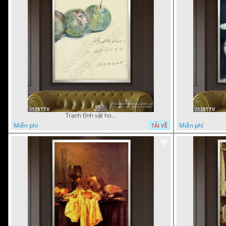
Tranh tĩnh vật hoa quả sơn dầu dán tường đẹp
Miễn phí
Miễn phí
TẢI VỀ