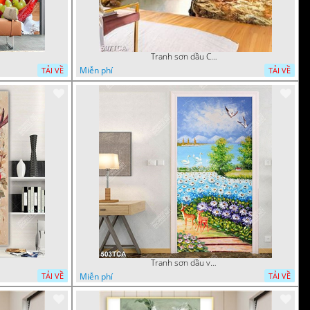
Tranh sơn dầu Châu Âu phong cảnh ngôi làng bên dòng sông
Miễn phí
TẢI VỀ
TẢI VỀ
Tranh sơn dầu vườn hoa bên dòng sông decor tường
Miễn phí
TẢI VỀ
TẢI VỀ