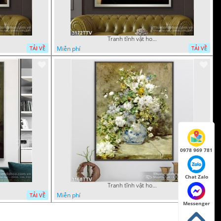
Tranh tĩnh vật hoa quả sơn dầu trang trí phòng ngủ
Miễn phí
TẢI VỀ
TẢI VỀ
0978 969 781
Chat Zalo
Tranh tĩnh vật hoa quả sơn dầu nghệ thuật
Miễn phí
TẢI VỀ
TẢI VỀ
Messenger