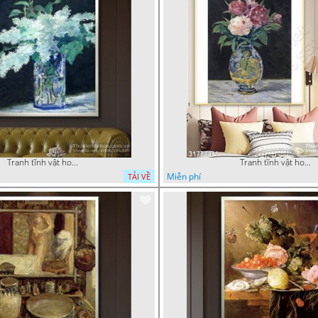
Tranh tĩnh vật hoa quả sơn dầu trang trí tường đẹp
Tranh tĩnh vật hoa quả sơn dầu nghệ thuật
Miễn phí
TẢI VỀ