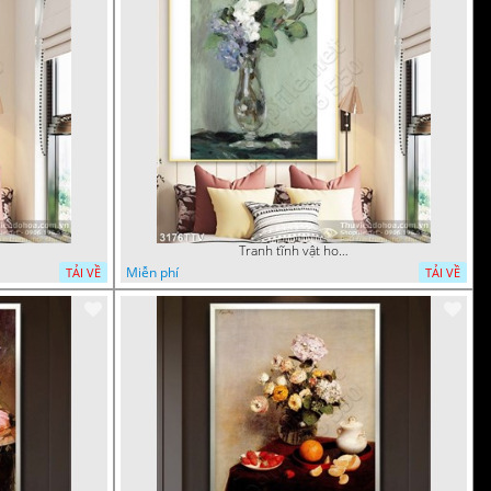
Tranh tĩnh vật hoa quả sơn dầu trang trí tường
Miễn phí
TẢI VỀ
TẢI VỀ