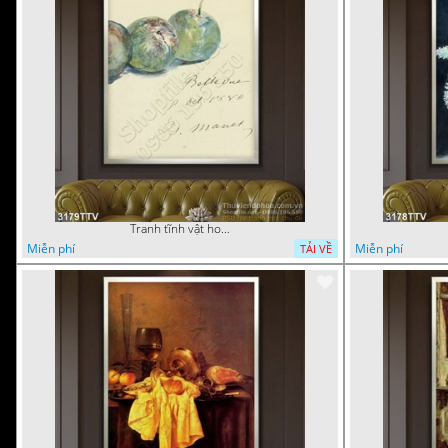
Tranh tĩnh vật hoa quả sơn dầu dán tường đẹp
Miễn phí
Miễn phí
TẢI VỀ