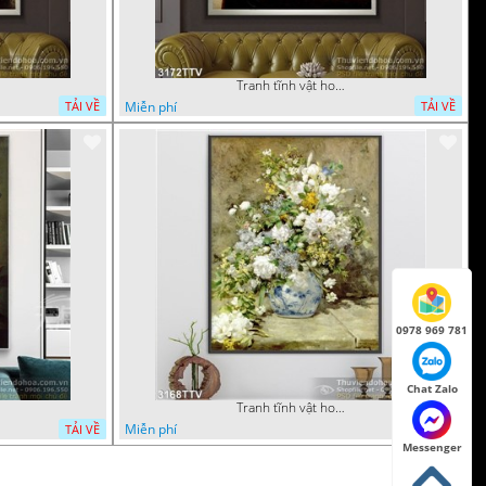
Tranh tĩnh vật hoa quả sơn dầu trang trí phòng ngủ
Miễn phí
TẢI VỀ
TẢI VỀ
0978 969 781
Chat Zalo
Tranh tĩnh vật hoa quả sơn dầu nghệ thuật
Miễn phí
TẢI VỀ
TẢI VỀ
Messenger