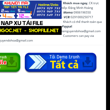
Khách mua ngay
, CK trực
tiếp: Đặng Minh Hoàng
Momo:
0906196550
-
VCB:
0291000250717
Khách có thể thanh toán qua
Paypal
:
tainguyendohoa@gmail.com
Customers can pay via
inguyendohoa@gmail.com