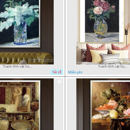
Tranh tĩnh vật hoa quả sơn dầu trang trí tường đẹp
Tranh tĩnh vật hoa quả sơn dầu nghệ thuật
Miễn phí
TẢI VỀ