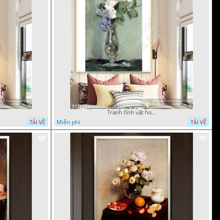
Tranh tĩnh vật hoa quả sơn dầu trang trí tường
Miễn phí
TẢI VỀ
TẢI VỀ