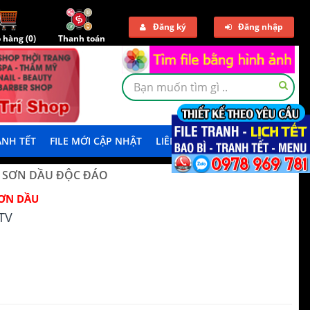
Đăng ký
Đăng nhập
 hàng (
0
)
Thanh toán
NH TẾT
FILE MỚI CẬP NHẬT
LIÊN HỆ
TẢI DEMO
Ả SƠN DẦU ĐỘC ĐÁO
ƠN DẦU
TV