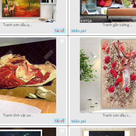
Tranh sơn dầu phong cảnh mùa thu cây lá vàng và nai trang trí tường
Tranh gắn tường hoa quả nghệ thuật
Miễn phí
TẢI VỀ
Tranh tĩnh vật sơn dầu nước ngoài trang trí phòng bếp
Tranh sơn dầu chú nai trong vườn hoa decor tường in uv
Miễn phí
TẢI VỀ