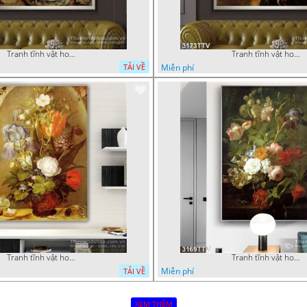
Tranh tĩnh vật hoa quả sơn dầu nghệ thuật
Tranh tĩnh vật hoa quả sơn dầu độc đáo đẹp
Miễn phí
TẢI VỀ
Tranh tĩnh vật hoa quả sơn dầu độc đáo
Tranh tĩnh vật hoa quả sơn dầu trang trí tường
Miễn phí
TẢI VỀ
XEM THÊM