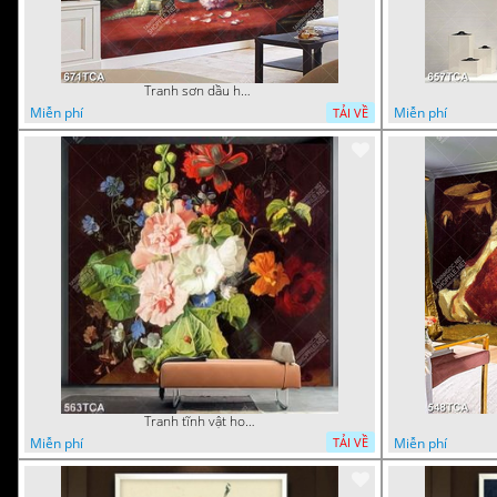
Tranh sơn dầu hoa quả tĩnh vật nghệ thuật gắn tường
Miễn phí
Miễn phí
TẢI VỀ
Tranh tĩnh vật hoa quả decor phòng khách in uv
Miễn phí
Miễn phí
TẢI VỀ