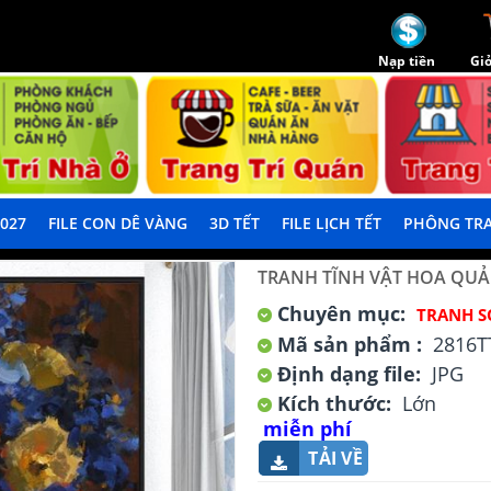
Nạp tiền
Giỏ
2027
FILE CON DÊ VÀNG
3D TẾT
FILE LỊCH TẾT
PHÔNG TRA
TRANH TĨNH VẬT HOA QU
Chuyên mục:
TRANH S
Mã sản phẩm :
2816T
Định dạng file:
JPG
Kích thước:
Lớn
miễn phí
TẢI VỀ