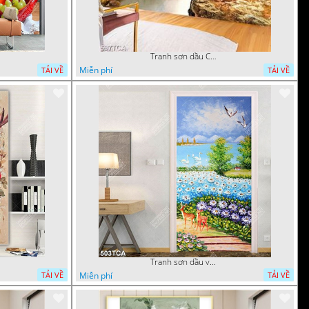
Tranh sơn dầu Châu Âu phong cảnh ngôi làng bên dòng sông
Miễn phí
TẢI VỀ
TẢI VỀ
Tranh sơn dầu vườn hoa bên dòng sông decor tường
Miễn phí
TẢI VỀ
TẢI VỀ