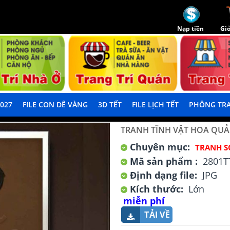
Nạp tiền
Giỏ
2027
FILE CON DÊ VÀNG
3D TẾT
FILE LỊCH TẾT
PHÔNG TRA
TRANH TĨNH VẬT HOA QUẢ
Chuyên mục:
TRANH S
Mã sản phẩm :
2801T
Định dạng file:
JPG
Kích thước:
Lớn
miễn phí
TẢI VỀ