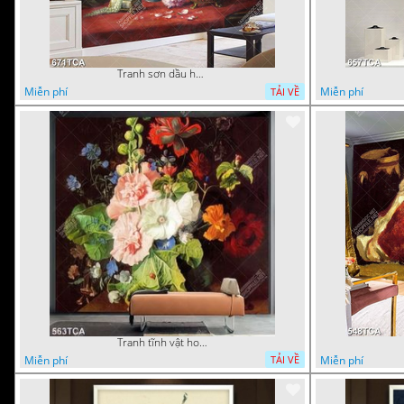
Tranh sơn dầu hoa quả tĩnh vật nghệ thuật gắn tường
Miễn phí
Miễn phí
TẢI VỀ
Tranh tĩnh vật hoa quả decor phòng khách in uv
Miễn phí
Miễn phí
TẢI VỀ