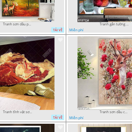
Tranh sơn dầu phong cảnh mùa thu cây lá vàng và nai trang trí tường
Tranh gắn tường hoa quả nghệ thuật
Miễn phí
TẢI VỀ
Tranh tĩnh vật sơn dầu nước ngoài trang trí phòng bếp
Tranh sơn dầu chú nai trong vườn hoa decor tường in uv
Miễn phí
TẢI VỀ