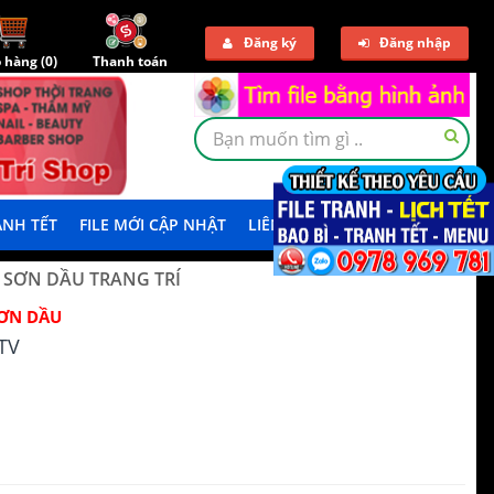
Đăng ký
Đăng nhập
 hàng (
0
)
Thanh toán
NH TẾT
FILE MỚI CẬP NHẬT
LIÊN HỆ
TẢI DEMO
 SƠN DẦU TRANG TRÍ
ƠN DẦU
TV