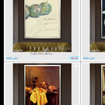
Tranh tĩnh vật hoa quả sơn dầu dán tường đẹp
Miễn phí
Miễn phí
TẢI VỀ