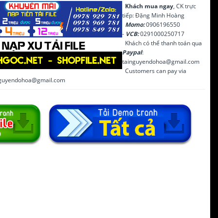
Khách mua ngay
, CK trực
tiếp: Đặng Minh Hoàng
Momo:
0906196550
-
VCB:
0291000250717
Khách có thể thanh toán qua
Paypal
:
tainguyendohoa@gmail.com
Customers can pay via
inguyendohoa@gmail.com