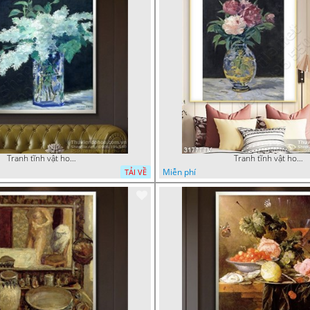
Tranh tĩnh vật hoa quả sơn dầu trang trí tường đẹp
Tranh tĩnh vật hoa quả sơn dầu nghệ thuật
Miễn phí
TẢI VỀ