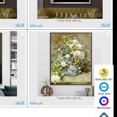
Tranh tĩnh vật hoa quả sơn dầu trang trí phòng ngủ
Miễn phí
TẢI VỀ
TẢI VỀ
0978 969 781
Chat Zalo
Tranh tĩnh vật hoa quả sơn dầu nghệ thuật
Miễn phí
TẢI VỀ
TẢI VỀ
Messenger