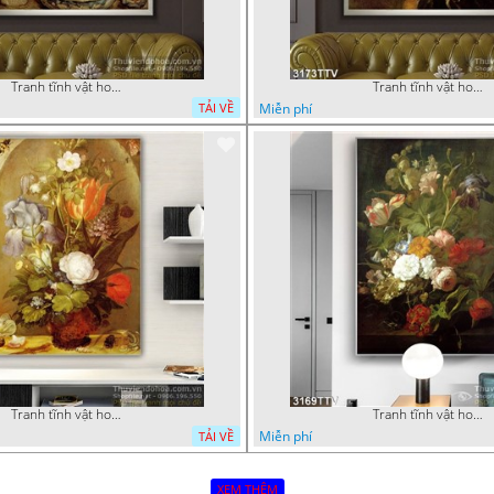
Tranh tĩnh vật hoa quả sơn dầu nghệ thuật
Tranh tĩnh vật hoa quả sơn dầu độc đáo đẹp
Miễn phí
TẢI VỀ
Tranh tĩnh vật hoa quả sơn dầu độc đáo
Tranh tĩnh vật hoa quả sơn dầu trang trí tường
Miễn phí
TẢI VỀ
XEM THÊM