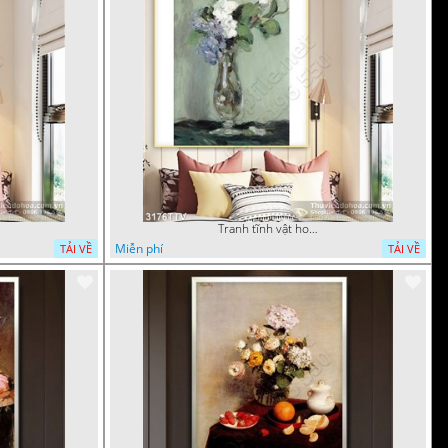
Tranh tĩnh vật hoa quả sơn dầu trang trí tường
Miễn phí
TẢI VỀ
TẢI VỀ