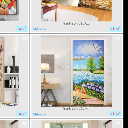
Tranh sơn dầu Châu Âu phong cảnh ngôi làng bên dòng sông
Miễn phí
TẢI VỀ
TẢI VỀ
Tranh sơn dầu vườn hoa bên dòng sông decor tường
Miễn phí
TẢI VỀ
TẢI VỀ