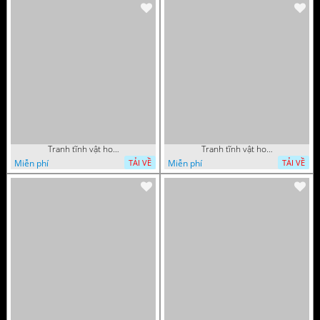
Tranh tĩnh vật hoa quả sơn dầu dán tường đẹp
Tranh tĩnh vật hoa quả sơn dầu trang trí tường đẹp
Miễn phí
Miễn phí
TẢI VỀ
TẢI VỀ