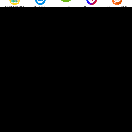
0978 969 781
Chat Zalo
Messenger
Nhắn tin SMS
Gọi điện
Tranh tĩnh vật hoa quả sơn dầu độc đáo đẹp
Tranh tĩnh vật hoa quả sơn dầu trang trí phòng ngủ
Lên Đầu
Miễn phí
Miễn phí
TẢI VỀ
TẢI VỀ
Tranh tĩnh vật hoa quả sơn dầu đẹp
Tranh tĩnh vật hoa quả sơn dầu độc đáo
Miễn phí
Miễn phí
TẢI VỀ
TẢI VỀ