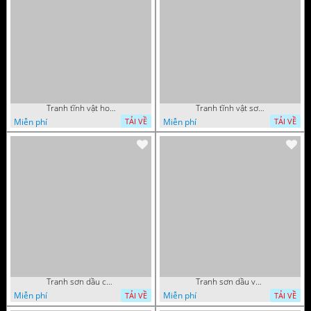
Tranh tĩnh vật hoa quả decor phòng khách in uv
Tranh tĩnh vật sơn dầu nước ngoài trang trí phòng bếp
Miễn phí
Miễn phí
TẢI VỀ
TẢI VỀ
Tranh sơn dầu chú nai trong vườn hoa decor tường in uv
Tranh sơn dầu vườn hoa bên dòng sông decor tường
Miễn phí
Miễn phí
TẢI VỀ
TẢI VỀ