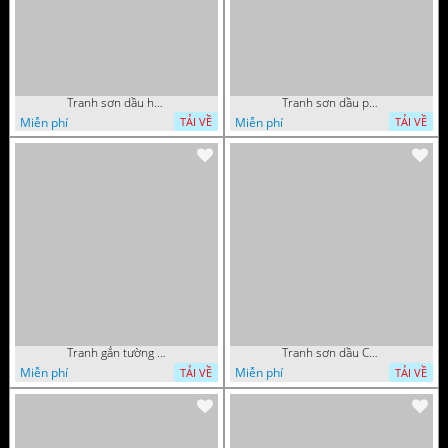
Tranh sơn dầu hoa quả tĩnh vật nghệ thuật gắn tường
Tranh sơn dầu phong cảnh mùa thu cây lá vàng và nai trang trí tường
Miễn phí
Miễn phí
TẢI VỀ
TẢI VỀ
Tranh gắn tường hoa quả nghệ thuật
Tranh sơn dầu Châu Âu phong cảnh ngôi làng bên dòng sông
Miễn phí
Miễn phí
TẢI VỀ
TẢI VỀ