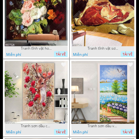
Tranh tĩnh vật hoa quả decor phòng khách in uv
Tranh tĩnh vật sơn dầu nước ngoài trang trí phòng bếp
Miễn phí
Miễn phí
TẢI VỀ
TẢI VỀ
Tranh sơn dầu chú nai trong vườn hoa decor tường in uv
Tranh sơn dầu vườn hoa bên dòng sông decor tường
Miễn phí
Miễn phí
TẢI VỀ
TẢI VỀ