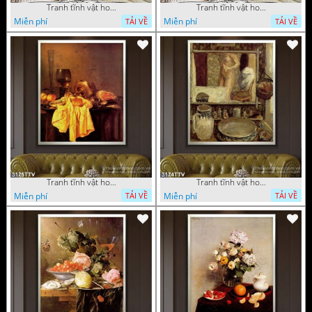
Tranh tĩnh vật hoa quả sơn dầu nghệ thuật
Tranh tĩnh vật hoa quả sơn dầu trang trí tường
Miễn phí
Miễn phí
TẢI VỀ
TẢI VỀ
Tranh tĩnh vật hoa quả sơn dầu trang trí đẹp
Tranh tĩnh vật hoa quả sơn dầu nghệ thuật
Miễn phí
Miễn phí
TẢI VỀ
TẢI VỀ