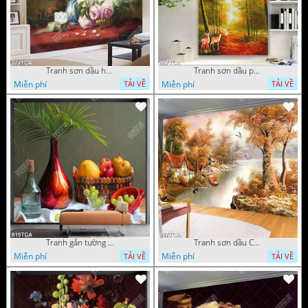
Tranh sơn dầu hoa quả tĩnh vật nghệ thuật gắn tường
Tranh sơn dầu phong cảnh mùa thu cây lá vàng và nai trang trí tường
Miễn phí
Miễn phí
TẢI VỀ
TẢI VỀ
Tranh gắn tường hoa quả nghệ thuật
Tranh sơn dầu Châu Âu phong cảnh ngôi làng bên dòng sông
Miễn phí
Miễn phí
TẢI VỀ
TẢI VỀ