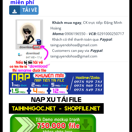
miễn phí
TẢI VỀ
Khách mua ngay
, CK trực tiếp: Đặng Minh
Hoàng
Momo:
0906196550 -
VCB:
0291000250717
Khách có thể thanh toán qua
Paypal
:
tainguyendohoa@gmail.com
Customers can pay via
Paypal
:
tainguyendohoa@gmail.com