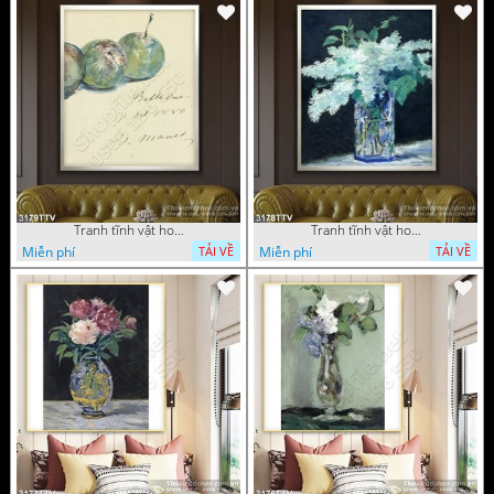
Tranh tĩnh vật hoa quả sơn dầu dán tường đẹp
Tranh tĩnh vật hoa quả sơn dầu trang trí tường đẹp
Miễn phí
Miễn phí
TẢI VỀ
TẢI VỀ