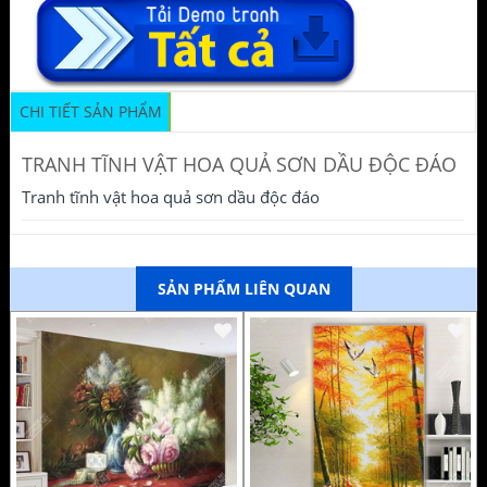
CHI TIẾT SẢN PHẨM
TRANH TĨNH VẬT HOA QUẢ SƠN DẦU ĐỘC ĐÁO
Tranh tĩnh vật hoa quả sơn dầu độc đáo
SẢN PHẨM LIÊN QUAN