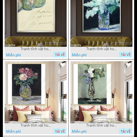
Tranh tĩnh vật hoa quả sơn dầu dán tường đẹp
Tranh tĩnh vật hoa quả sơn dầu trang trí tường đẹp
Miễn phí
Miễn phí
TẢI VỀ
TẢI VỀ
Tranh tĩnh vật hoa quả sơn dầu nghệ thuật
Tranh tĩnh vật hoa quả sơn dầu trang trí tường
Miễn phí
Miễn phí
TẢI VỀ
TẢI VỀ