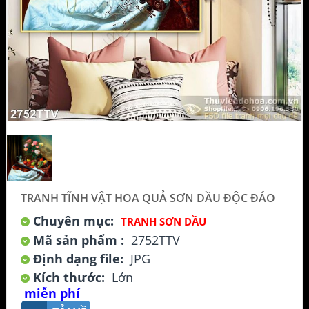
TRANH TĨNH VẬT HOA QUẢ SƠN DẦU ĐỘC ĐÁO
Chuyên mục:
TRANH SƠN DẦU
Mã sản phẩm :
2752TTV
Định dạng file:
JPG
Kích thước:
Lớn
miễn phí