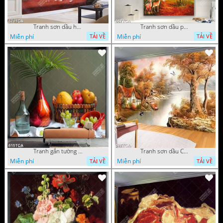
Tranh sơn dầu hoa quả tĩnh vật nghệ thuật gắn tường
Tranh sơn dầu phong cảnh mùa thu cây lá vàng và nai trang trí tường
Miễn phí
Miễn phí
TẢI VỀ
TẢI VỀ
Tranh gắn tường hoa quả nghệ thuật
Tranh sơn dầu Châu Âu phong cảnh ngôi làng bên dòng sông
Miễn phí
Miễn phí
TẢI VỀ
TẢI VỀ