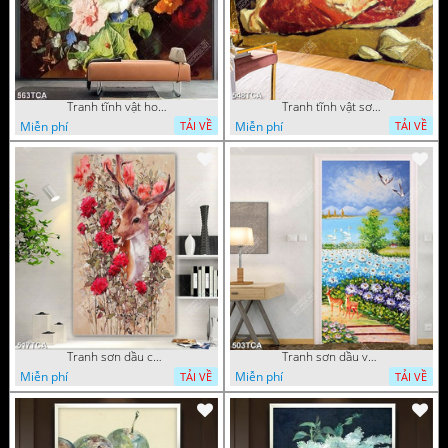
Tranh tĩnh vật hoa quả decor phòng khách in uv
Tranh tĩnh vật sơn dầu nước ngoài trang trí phòng bếp
Miễn phí
Miễn phí
TẢI VỀ
TẢI VỀ
Tranh sơn dầu chú nai trong vườn hoa decor tường in uv
Tranh sơn dầu vườn hoa bên dòng sông decor tường
Miễn phí
Miễn phí
TẢI VỀ
TẢI VỀ