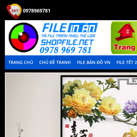
0978969781
TRANG CHỦ
CHỦ ĐỀ TRANH
FILE BẢN ĐỒ VN
FILE TẾT 