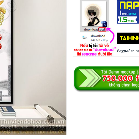
Paypal
: ta