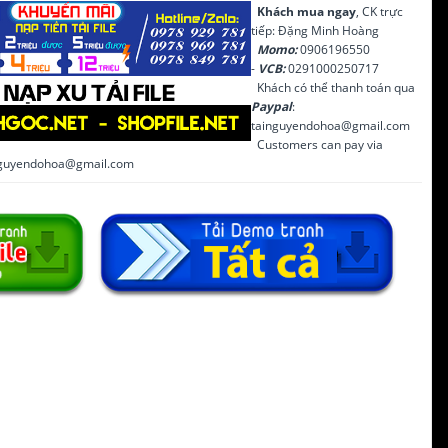
Khách mua ngay
, CK trực
tiếp: Đặng Minh Hoàng
Momo:
0906196550
-
VCB:
0291000250717
Khách có thể thanh toán qua
Paypal
:
tainguyendohoa@gmail.com
Customers can pay via
inguyendohoa@gmail.com