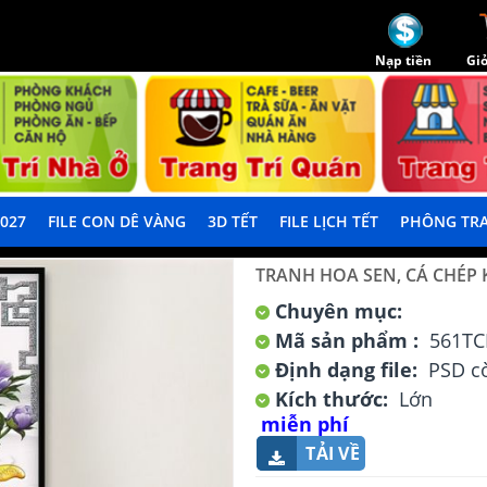
Nạp tiền
Giỏ
2027
FILE CON DÊ VÀNG
3D TẾT
FILE LỊCH TẾT
PHÔNG TRA
TRANH HOA SEN, CÁ CHÉP 
Chuyên mục:
Mã sản phẩm :
561TC
Định dạng file:
PSD cò
Kích thước:
Lớn
miễn phí
TẢI VỀ