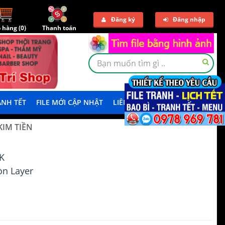
Đăng ký
Đăng nhập
 hàng (
0
)
Thanh toán
NH TẾT
FILE MỚI CẬP NHẬT
LIÊN HỆ
TẢI DEMO
KIM TIỀN
K
n Layer