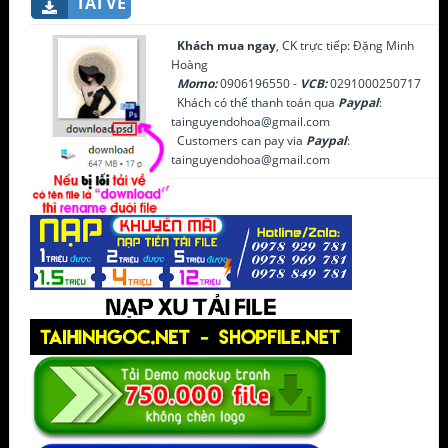
TẢI VỀ
Khách mua ngay
, CK trực tiếp: Đặng Minh
Hoàng
Momo:
0906196550 -
VCB:
0291000250717
Khách có thể thanh toán qua
Paypal
:
tainguyendohoa@gmail.com
Customers can pay via
Paypal
:
tainguyendohoa@gmail.com