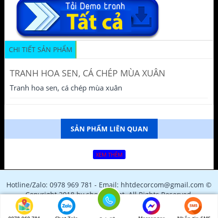
CHI TIẾT SẢN PHẨM
TRANH HOA SEN, CÁ CHÉP MÙA XUÂN
Tranh hoa sen, cá chép mùa xuân
SẢN PHẨM LIÊN QUAN
XEM THÊM
Hotline/Zalo: 0978 969 781 - Email: hhtdecorcom@gmail.com ©
Copyright 2018 by shopfile.net. All Rights Reserved.