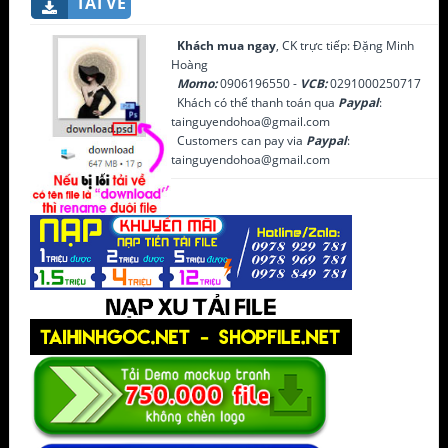
TẢI VỀ
Khách mua ngay
, CK trực tiếp: Đặng Minh
Hoàng
Momo:
0906196550 -
VCB:
0291000250717
Khách có thể thanh toán qua
Paypal
:
tainguyendohoa@gmail.com
Customers can pay via
Paypal
:
tainguyendohoa@gmail.com