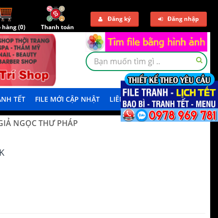
Đăng ký
Đăng nhập
 hàng (
0
)
Thanh toán
NH TẾT
FILE MỚI CẬP NHẬT
LIÊN HỆ
TẢI DEMO
 GIẢ NGỌC THƯ PHÁP
K