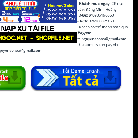
Khách mua ngay
, CK trực
tiếp: Đặng Minh Hoàng
Momo:
0906196550
-
VCB:
0291000250717
Khách có thể thanh toán qua
Paypal
:
tainguyendohoa@gmail.com
Customers can pay via
inguyendohoa@gmail.com