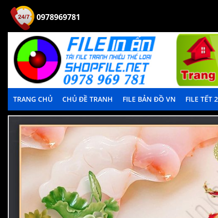
0978969781
TRANG CHỦ
CHỦ ĐỀ TRANH
FILE BẢN ĐỒ VN
FILE TẾT 