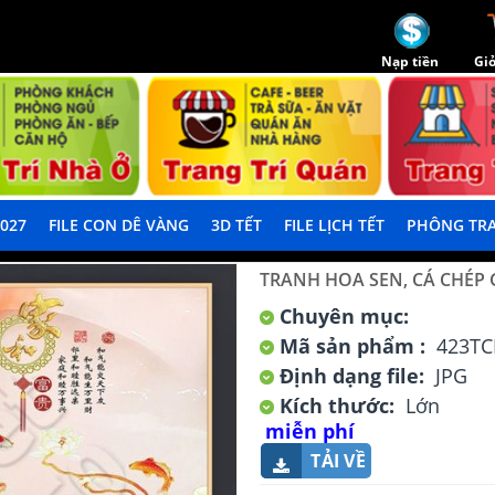
Nạp tiền
Giỏ
2027
FILE CON DÊ VÀNG
3D TẾT
FILE LỊCH TẾT
PHÔNG TRA
TRANH HOA SEN, CÁ CHÉP
Chuyên mục:
Mã sản phẩm :
423TC
Định dạng file:
JPG
Kích thước:
Lớn
miễn phí
TẢI VỀ