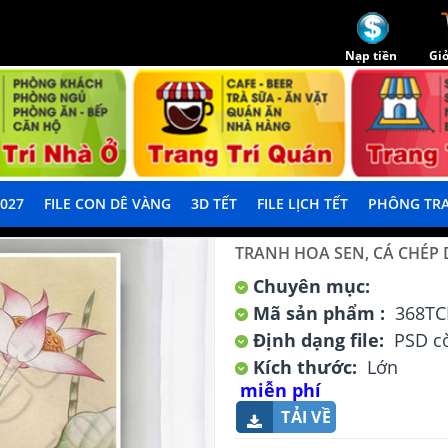
Nạp tiền
Giỏ
2027
FILE CON DÊ VÀNG
3D TẾT
FILE LỊCH TẾT
PHÔNG TRA
TRANH HOA SEN, CÁ CHÉP
Chuyên mục:
Mã sản phẩm :
368TC
Định dạng file:
PSD cò
Kích thước:
Lớn
miễn phí
TẢI VỀ