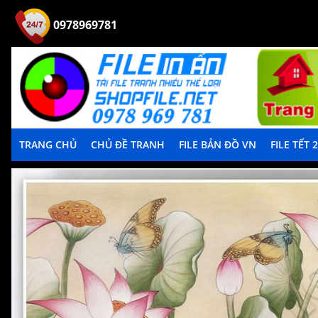
0978969781
TRANG CHỦ
CHỦ ĐỀ TRANH
FILE BẢN ĐỒ VN
FILE TẾT 