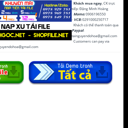
Khách mua ngay
, CK trực
tiếp: Đặng Minh Hoàng
Momo:
0906196550
-
VCB:
0291000250717
Khách có thể thanh toán qua
Paypal
:
tainguyendohoa@gmail.com
Customers can pay via
inguyendohoa@gmail.com