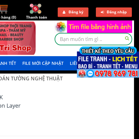
Đăng ký
Đăng nhập
 hàng (
0
)
Thanh toán
NH TẾT
FILE MỚI CẬP NHẬT
LIÊN HỆ
TẢI DEMO
 DÁN TƯỜNG NGHỆ THUẬT
K
n Layer