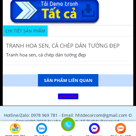
CHI TIẾT SẢN PHẨM
TRANH HOA SEN, CÁ CHÉP DÁN TƯỜNG ĐẸP
Tranh hoa sen, cá chép dán tường đẹp
SẢN PHẨM LIÊN QUAN
XEM THÊM
Hotline/Zalo: 0978 969 781 - Email: hhtdecorcom@gmail.com ©
Copyright 2018 by shopfile.net. All Rights Reserved.