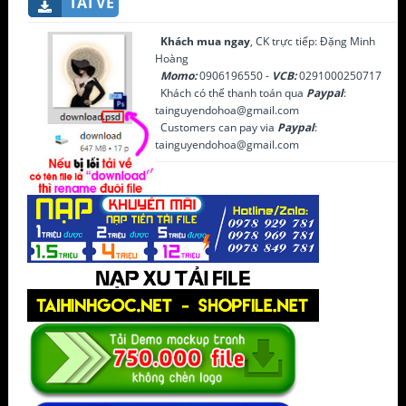
TẢI VỀ
Khách mua ngay
, CK trực tiếp: Đặng Minh
Hoàng
Momo:
0906196550 -
VCB:
0291000250717
Khách có thể thanh toán qua
Paypal
:
tainguyendohoa@gmail.com
Customers can pay via
Paypal
:
tainguyendohoa@gmail.com