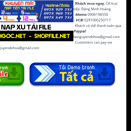
Khách mua ngay
, CK trực
tiếp: Đặng Minh Hoàng
Momo:
0906196550
-
VCB:
0291000250717
Khách có thể thanh toán qua
Paypal
:
tainguyendohoa@gmail.com
Customers can pay via
inguyendohoa@gmail.com