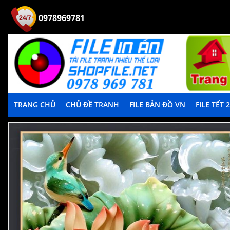
0978969781
TRANG CHỦ
CHỦ ĐỀ TRANH
FILE BẢN ĐỒ VN
FILE TẾT 