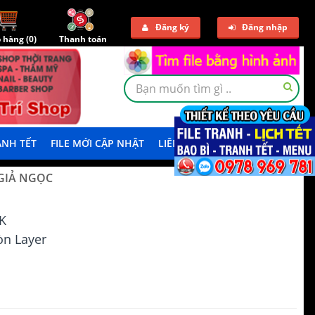
Đăng ký
Đăng nhập
 hàng (
0
)
Thanh toán
NH TẾT
FILE MỚI CẬP NHẬT
LIÊN HỆ
TẢI DEMO
 GIẢ NGỌC
K
n Layer