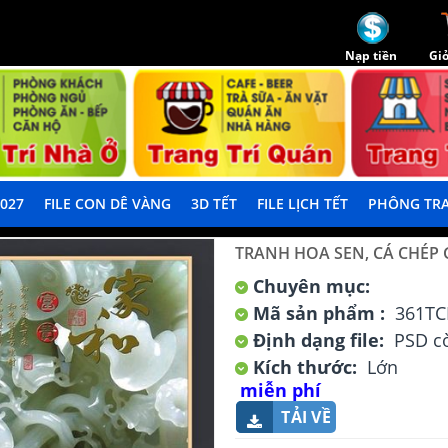
Nạp tiền
Giỏ
2027
FILE CON DÊ VÀNG
3D TẾT
FILE LỊCH TẾT
PHÔNG TRA
TRANH HOA SEN, CÁ CHÉP
Chuyên mục:
Mã sản phẩm :
361TC
Định dạng file:
PSD cò
Kích thước:
Lớn
miễn phí
TẢI VỀ