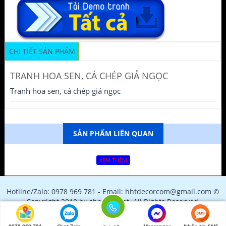
CHI TIẾT SẢN PHẨM
TRANH HOA SEN, CÁ CHÉP GIẢ NGỌC
Tranh hoa sen, cá chép giả ngọc
SẢN PHẨM LIÊN QUAN
XEM THÊM
Hotline/Zalo: 0978 969 781 - Email: hhtdecorcom@gmail.com ©
Copyright 2018 by shopfile.net. All Rights Reserved.