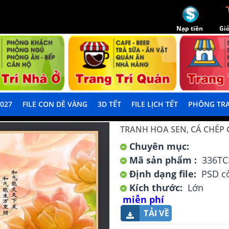
Nạp tiền
Giỏ
2027
FILE CON DÊ VÀNG
3D TẾT
FILE LỊCH TẾT
PHÔNG TRA
TRANH HOA SEN, CÁ CHÉP
Chuyên mục:
Mã sản phẩm :
336TC
Định dạng file:
PSD cò
Kích thước:
Lớn
miễn phí
TẢI VỀ