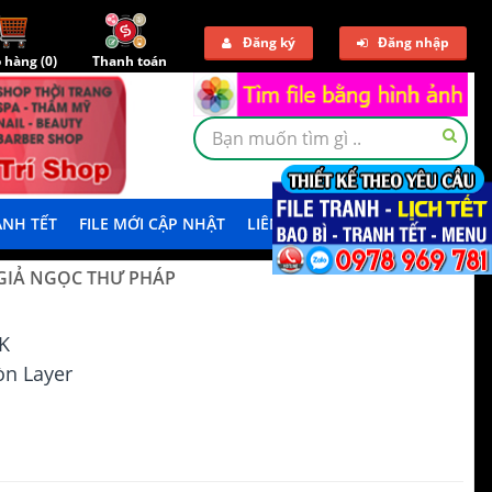
Đăng ký
Đăng nhập
 hàng (
0
)
Thanh toán
NH TẾT
FILE MỚI CẬP NHẬT
LIÊN HỆ
TẢI DEMO
 GIẢ NGỌC THƯ PHÁP
K
n Layer