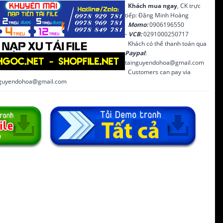
Khách mua ngay
, CK trực
tiếp: Đặng Minh Hoàng
Momo:
0906196550
-
VCB:
0291000250717
Khách có thể thanh toán qua
Paypal
:
tainguyendohoa@gmail.com
Customers can pay via
inguyendohoa@gmail.com