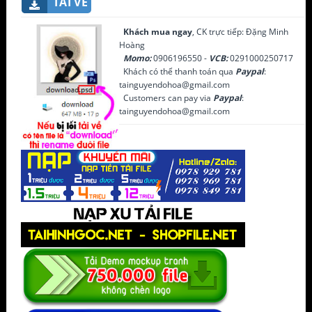
TẢI VỀ
Khách mua ngay
, CK trực tiếp: Đặng Minh
Hoàng
Momo:
0906196550 -
VCB:
0291000250717
Khách có thể thanh toán qua
Paypal
:
tainguyendohoa@gmail.com
Customers can pay via
Paypal
:
tainguyendohoa@gmail.com