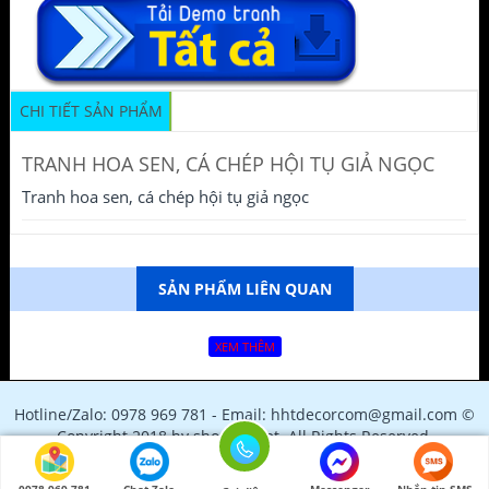
CHI TIẾT SẢN PHẨM
TRANH HOA SEN, CÁ CHÉP HỘI TỤ GIẢ NGỌC
Tranh hoa sen, cá chép hội tụ giả ngọc
SẢN PHẨM LIÊN QUAN
XEM THÊM
Hotline/Zalo: 0978 969 781 - Email: hhtdecorcom@gmail.com ©
Copyright 2018 by shopfile.net. All Rights Reserved.