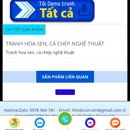
CHI TIẾT SẢN PHẨM
TRANH HOA SEN, CÁ CHÉP NGHỆ THUẬT
Tranh hoa sen, cá chép nghệ thuật
SẢN PHẨM LIÊN QUAN
XEM THÊM
Hotline/Zalo: 0978 969 781 - Email: hhtdecorcom@gmail.com ©
Copyright 2018 by shopfile.net. All Rights Reserved.