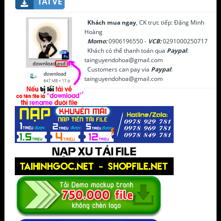
TẢI VỀ
Khách mua ngay
, CK trực tiếp: Đặng Minh
Hoàng
Momo:
0906196550 -
VCB:
0291000250717
Khách có thể thanh toán qua
Paypal
:
tainguyendohoa@gmail.com
Customers can pay via
Paypal
:
tainguyendohoa@gmail.com