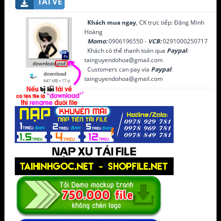
TẢI VỀ
Khách mua ngay
, CK trực tiếp: Đặng Minh
Hoàng
Momo:
0906196550 -
VCB:
0291000250717
Khách có thể thanh toán qua
Paypal
:
tainguyendohoa@gmail.com
Customers can pay via
Paypal
:
tainguyendohoa@gmail.com