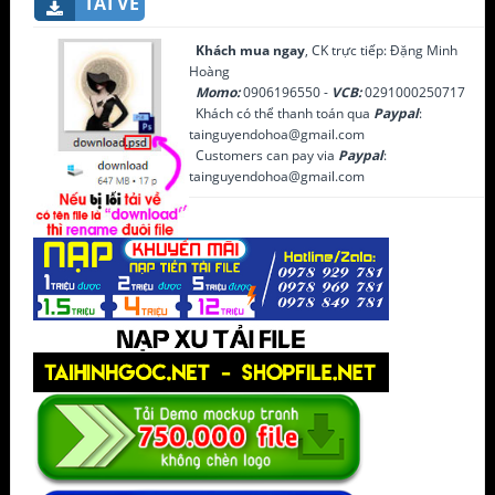
TẢI VỀ
Khách mua ngay
, CK trực tiếp: Đặng Minh
Hoàng
Momo:
0906196550 -
VCB:
0291000250717
Khách có thể thanh toán qua
Paypal
:
tainguyendohoa@gmail.com
Customers can pay via
Paypal
:
tainguyendohoa@gmail.com