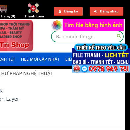
Đăng ký
Đăng nhập
 hàng (
0
)
Thanh toán
NH TẾT
FILE MỚI CẬP NHẬT
LIÊN HỆ
TẢI DEMO
 THƯ PHÁP NGHỆ THUẬT
K
n Layer