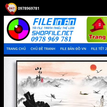
0978969781
TRANG CHỦ
CHỦ ĐỀ TRANH
FILE BẢN ĐỒ VN
FILE TẾT 