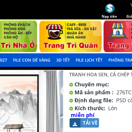
Nạp tiền
Giỏ
2027
FILE CON DÊ VÀNG
3D TẾT
FILE LỊCH TẾT
PHÔNG TRA
TRANH HOA SEN, CÁ CHÉP
Chuyên mục:
Mã sản phẩm :
276TC
Định dạng file:
PSD cò
Kích thước:
Lớn
miễn phí
TẢI VỀ