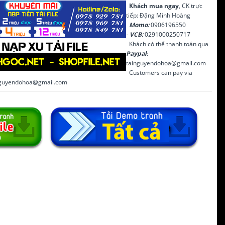
Khách mua ngay
, CK trực
tiếp: Đặng Minh Hoàng
Momo:
0906196550
-
VCB:
0291000250717
Khách có thể thanh toán qua
Paypal
:
tainguyendohoa@gmail.com
Customers can pay via
inguyendohoa@gmail.com