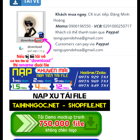
TẢI VỀ
Khách mua ngay
, CK trực tiếp: Đặng Minh
Hoàng
Momo:
0906196550 -
VCB:
0291000250717
Khách có thể thanh toán qua
Paypal
:
tainguyendohoa@gmail.com
Customers can pay via
Paypal
:
tainguyendohoa@gmail.com