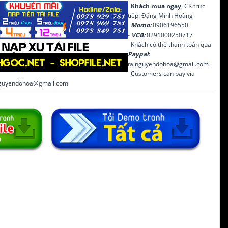
Khách mua ngay
, CK trực
tiếp: Đặng Minh Hoàng
Momo:
0906196550
-
VCB:
0291000250717
Khách có thể thanh toán qua
Paypal
:
tainguyendohoa@gmail.com
Customers can pay via
inguyendohoa@gmail.com