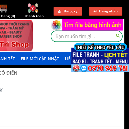
Đăng ký
Đăng nhập
 hàng (
0
)
Thanh toán
NH TẾT
FILE MỚI CẬP NHẬT
LIÊN HỆ
TẢI DEMO
CỔ ĐIỂN
K