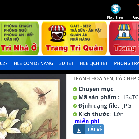
Nạp tiền
Giỏ
2027
FILE CON DÊ VÀNG
3D TẾT
FILE LỊCH TẾT
PHÔNG TRA
TRANH HOA SEN, CÁ CHÉP 
Chuyên mục:
Mã sản phẩm :
134TC
Định dạng file:
JPG
Kích thước:
Lớn
miễn phí
TẢI VỀ