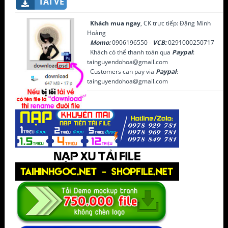
TẢI VỀ
Khách mua ngay
, CK trực tiếp: Đặng Minh
Hoàng
Momo:
0906196550 -
VCB:
0291000250717
Khách có thể thanh toán qua
Paypal
:
tainguyendohoa@gmail.com
Customers can pay via
Paypal
:
tainguyendohoa@gmail.com