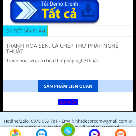
CHI TIẾT SẢN PHẨM
TRANH HOA SEN, CÁ CHÉP THƯ PHÁP NGHỆ
THUẬT
Tranh hoa sen, cá chép thư pháp nghệ thuật
SẢN PHẨM LIÊN QUAN
XEM THÊM
Hotline/Zalo: 0978 969 781 - Email: hhtdecorcom@gmail.com ©
Copyright 2018 by shopfile.net. All Rights Reserved.