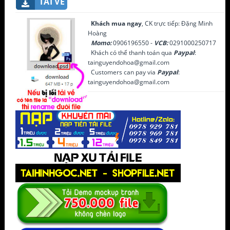
TẢI VỀ
Khách mua ngay
, CK trực tiếp: Đặng Minh
Hoàng
Momo:
0906196550 -
VCB:
0291000250717
Khách có thể thanh toán qua
Paypal
:
tainguyendohoa@gmail.com
Customers can pay via
Paypal
:
tainguyendohoa@gmail.com