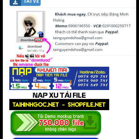
TẢI VỀ
Khách mua ngay
, CK trực tiếp: Đặng Minh
Hoàng
Momo:
0906196550 -
VCB:
0291000250717
Khách có thể thanh toán qua
Paypal
:
tainguyendohoa@gmail.com
Customers can pay via
Paypal
:
tainguyendohoa@gmail.com