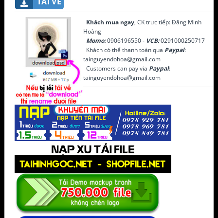
TẢI VỀ
Khách mua ngay
, CK trực tiếp: Đặng Minh
Hoàng
Momo:
0906196550 -
VCB:
0291000250717
Khách có thể thanh toán qua
Paypal
:
tainguyendohoa@gmail.com
Customers can pay via
Paypal
:
tainguyendohoa@gmail.com