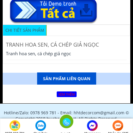
CHI TIẾT SẢN PHẨM
TRANH HOA SEN, CÁ CHÉP GIẢ NGỌC
Tranh hoa sen, cá chép giả ngọc
SẢN PHẨM LIÊN QUAN
XEM THÊM
Hotline/Zalo: 0978 969 781 - Email: hhtdecorcom@gmail.com ©
Copyright 2018 by shopfile.net. All Rights Reserved.