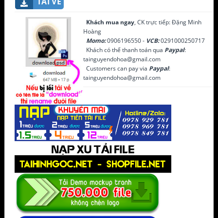
TẢI VỀ
Khách mua ngay
, CK trực tiếp: Đặng Minh
Hoàng
Momo:
0906196550 -
VCB:
0291000250717
Khách có thể thanh toán qua
Paypal
:
tainguyendohoa@gmail.com
Customers can pay via
Paypal
:
tainguyendohoa@gmail.com