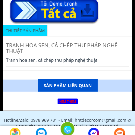
CHI TIẾT SẢN PHẨM
TRANH HOA SEN, CÁ CHÉP THƯ PHÁP NGHỆ
THUẬT
Tranh hoa sen, cá chép thư pháp nghệ thuật
SẢN PHẨM LIÊN QUAN
XEM THÊM
Hotline/Zalo: 0978 969 781 - Email: hhtdecorcom@gmail.com ©
Copyright 2018 by shopfile.net. All Rights Reserved.