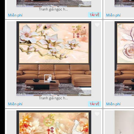
Tranh giả ngọc hoa nền gạch
Miễn phí
Miễn phí
TẢI VỀ
Tranh giả ngọc hoa thư pháp treo tường
Miễn phí
Miễn phí
TẢI VỀ