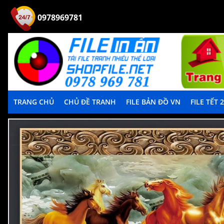
0978969781
TRANG CHỦ
CHỦ ĐỀ TRANH
FILE BẢN ĐỒ VN
FILE TẾT 