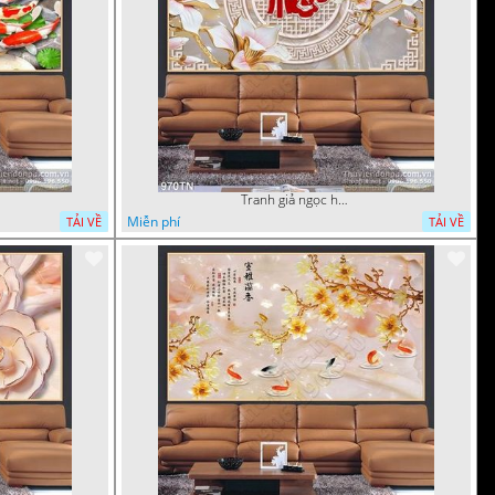
Tranh giả ngọc hoa cổ điển
Miễn phí
TẢI VỀ
TẢI VỀ