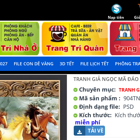
Nạp tiền
Giỏ
2027
FILE CON DÊ VÀNG
3D TẾT
FILE LỊCH TẾT
PHÔNG TRA
TRANH GIẢ NGỌC MÃ ĐÁO
Chuyên mục:
TRANH G
Mã sản phẩm :
904T
Định dạng file:
PSD
Kích thước:
Kích thướ
miễn phí
TẢI VỀ