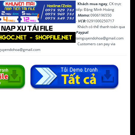
Khách mua ngay
, CK trực
tiếp: Đặng Minh Hoàng
Momo:
0906196550
-
VCB:
0291000250717
Khách có thể thanh toán qua
Paypal
:
tainguyendohoa@gmail.com
Customers can pay via
inguyendohoa@gmail.com