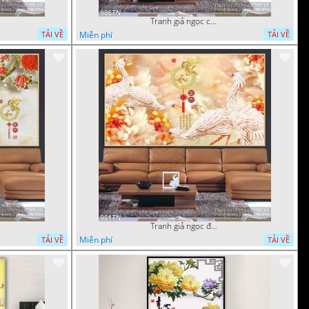
Tranh giả ngọc cá chép và hoa ngọc
Miễn phí
TẢI VỀ
TẢI VỀ
Tranh giả ngọc đội hạc và hoa cúc
Miễn phí
TẢI VỀ
TẢI VỀ