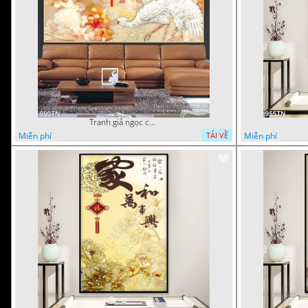
Tranh giả ngọc chim hạc và hoa cúc
Miễn phí
Miễn phí
TẢI VỀ