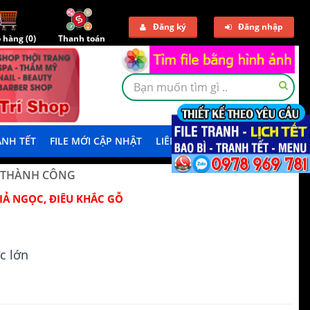
Đăng ký
Đăng nhập
 hàng (
0
)
Thanh toán
NH TẾT
FILE MỚI CẬP NHẬT
LIÊN HỆ
TẢI DEMO
 THÀNH CÔNG
IẢ NGỌC, ĐIÊU KHẮC GỖ
N
c lớn