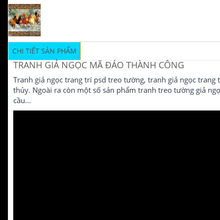
CHI TIẾT SẢN PHẨM
TRANH GIẢ NGỌC MÃ ĐÁO THÀNH CÔNG
Tranh giả ngọc trang trí psd treo tường, tranh giả ngọc trang 
thủy. Ngoài ra còn một số sản phẩm tranh treo tường giả ngọ
cầu...