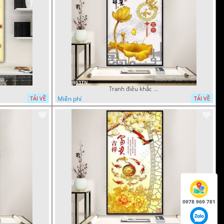
Tranh điêu khắc hoa mẫu đơn trang trí
Miễn phí
TẢI VỀ
TẢI VỀ
0978 969 781