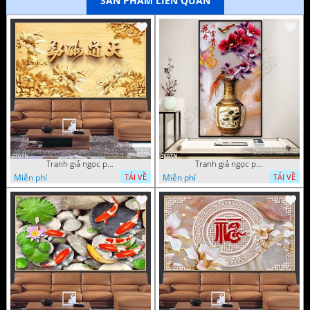
SẢN PHẨM LIÊN QUAN
Tranh giả ngọc phù điêu ấn tượng
Tranh giả ngọc phù điêu rồng đẹp
Miễn phí
Miễn phí
TẢI VỀ
TẢI VỀ