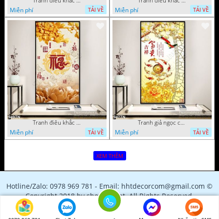
Tranh điêu khắc gỗ hoa mẫu đơn trang trí
Tranh điêu khắc hoa sen thư pháp
Miễn phí
Miễn phí
TẢI VỀ
TẢI VỀ
Tranh điêu khắc gỗ hoa sen và mẫu đơn
Tranh giả ngọc cá chép và hoa
Miễn phí
Miễn phí
TẢI VỀ
TẢI VỀ
XEM THÊM
Hotline/Zalo: 0978 969 781 - Email: hhtdecorcom@gmail.com ©
Copyright 2018 by shopfile.net. All Rights Reserved.