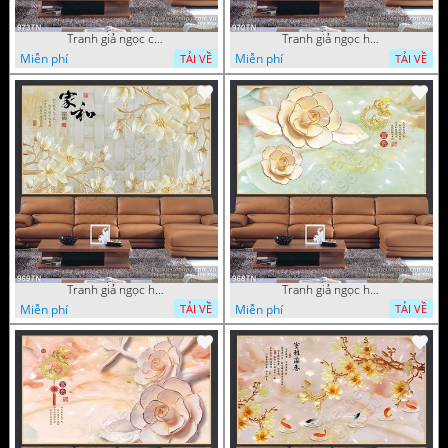
Tranh giả ngọc cá Koi
Tranh giả ngọc hoa cổ điển
Miễn phí
Miễn phí
TẢI VỀ
TẢI VỀ
Tranh giả ngọc hoa nền gạch
Tranh giả ngọc hoa mai thư pháp
Miễn phí
Miễn phí
TẢI VỀ
TẢI VỀ