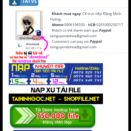
TẢI VỀ
Khách mua ngay
, CK trực tiếp: Đặng Minh
Hoàng
Momo:
0906196550 -
VCB:
0291000250717
Khách có thể thanh toán qua
Paypal
:
tainguyendohoa@gmail.com
Customers can pay via
Paypal
:
tainguyendohoa@gmail.com