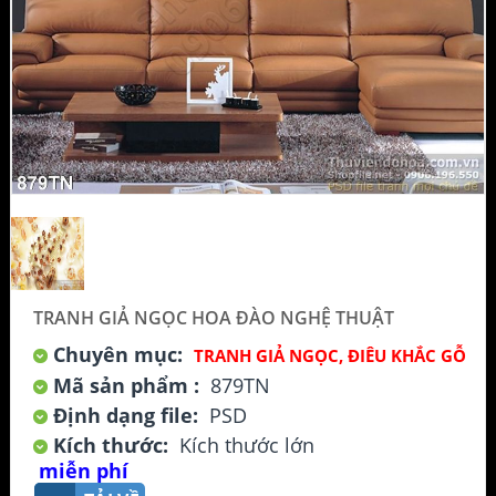
TRANH GIẢ NGỌC HOA ĐÀO NGHỆ THUẬT
Chuyên mục:
TRANH GIẢ NGỌC, ĐIÊU KHẮC GỖ
Mã sản phẩm :
879TN
Định dạng file:
PSD
Kích thước:
Kích thước lớn
miễn phí