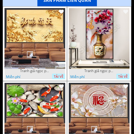
SẢN PHẨM LIÊN QUAN
Tranh giả ngọc phù điêu ấn tượng
Tranh giả ngọc phù điêu rồng đẹp
Miễn phí
Miễn phí
TẢI VỀ
TẢI VỀ