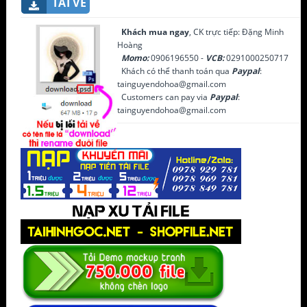
TẢI VỀ
Khách mua ngay
, CK trực tiếp: Đặng Minh
Hoàng
Momo:
0906196550 -
VCB:
0291000250717
Khách có thể thanh toán qua
Paypal
:
tainguyendohoa@gmail.com
Customers can pay via
Paypal
:
tainguyendohoa@gmail.com