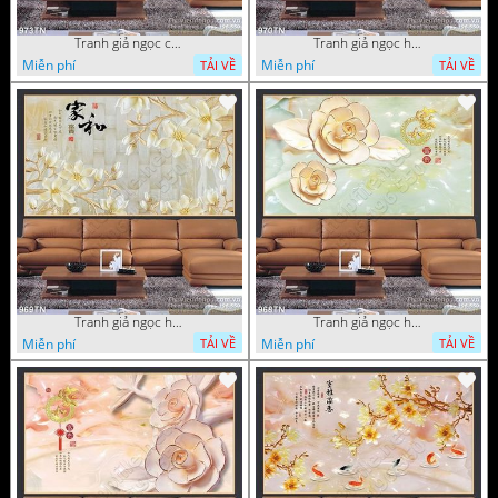
Tranh giả ngọc cá Koi
Tranh giả ngọc hoa cổ điển
Miễn phí
Miễn phí
TẢI VỀ
TẢI VỀ
Tranh giả ngọc hoa nền gạch
Tranh giả ngọc hoa mai thư pháp
Miễn phí
Miễn phí
TẢI VỀ
TẢI VỀ