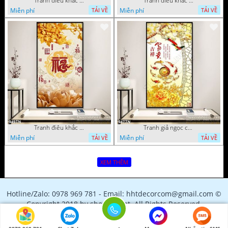
Tranh điêu khắc gỗ hoa mẫu đơn trang trí
Tranh điêu khắc hoa sen thư pháp
Miễn phí
Miễn phí
TẢI VỀ
TẢI VỀ
Tranh điêu khắc gỗ hoa sen và mẫu đơn
Tranh giả ngọc cá chép và hoa
Miễn phí
Miễn phí
TẢI VỀ
TẢI VỀ
XEM THÊM
Hotline/Zalo: 0978 969 781 - Email: hhtdecorcom@gmail.com ©
Copyright 2018 by shopfile.net. All Rights Reserved.