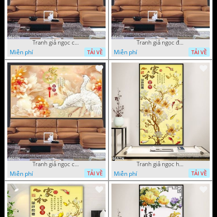
Tranh giả ngọc chim hạc và hoa
Tranh giả ngọc đội hạc và hoa cúc
Miễn phí
Miễn phí
TẢI VỀ
TẢI VỀ
Tranh giả ngọc chim hạc và hoa cúc
Tranh giả ngọc hoa trang trí thư pháp
Miễn phí
Miễn phí
TẢI VỀ
TẢI VỀ