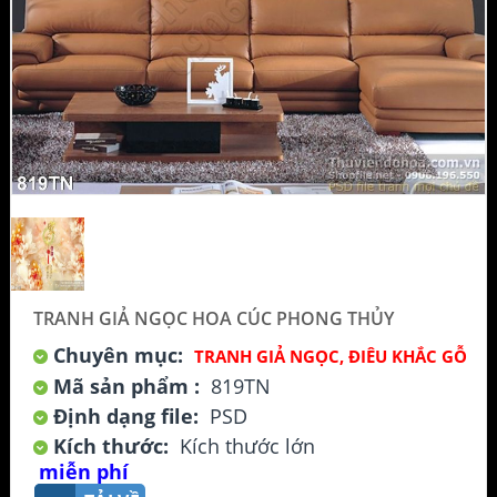
TRANH GIẢ NGỌC HOA CÚC PHONG THỦY
Chuyên mục:
TRANH GIẢ NGỌC, ĐIÊU KHẮC GỖ
Mã sản phẩm :
819TN
Định dạng file:
PSD
Kích thước:
Kích thước lớn
miễn phí