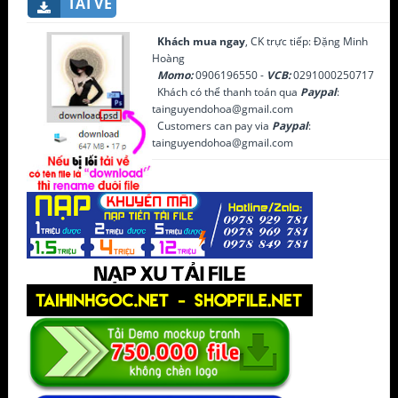
TẢI VỀ
Khách mua ngay
, CK trực tiếp: Đặng Minh
Hoàng
Momo:
0906196550 -
VCB:
0291000250717
Khách có thể thanh toán qua
Paypal
:
tainguyendohoa@gmail.com
Customers can pay via
Paypal
:
tainguyendohoa@gmail.com