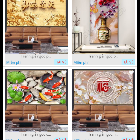
Tranh giả ngọc phù điêu ấn tượng
Tranh giả ngọc phù điêu rồng đẹp
Miễn phí
Miễn phí
TẢI VỀ
TẢI VỀ
Tranh giả ngọc cá Koi
Tranh giả ngọc hoa cổ điển