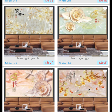
Miễn phí
Miễn phí
TẢI VỀ
TẢI VỀ
Tranh giả ngọc hoa nền gạch
Tranh giả ngọc hoa mai thư pháp
Miễn phí
Miễn phí
TẢI VỀ
TẢI VỀ