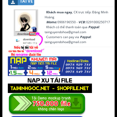
TẢI VỀ
Khách mua ngay
, CK trực tiếp: Đặng Minh
Hoàng
Momo:
0906196550 -
VCB:
0291000250717
Khách có thể thanh toán qua
Paypal
:
tainguyendohoa@gmail.com
Customers can pay via
Paypal
:
tainguyendohoa@gmail.com