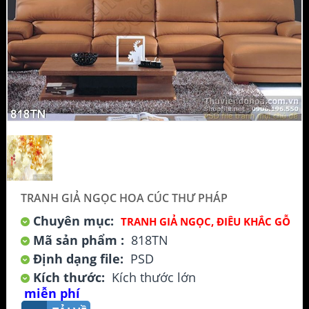
TRANH GIẢ NGỌC HOA CÚC THƯ PHÁP
Chuyên mục:
TRANH GIẢ NGỌC, ĐIÊU KHẮC GỖ
Mã sản phẩm :
818TN
Định dạng file:
PSD
Kích thước:
Kích thước lớn
miễn phí