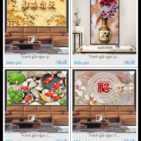
Tranh giả ngọc phù điêu ấn tượng
Tranh giả ngọc phù điêu rồng đẹp
Miễn phí
Miễn phí
TẢI VỀ
TẢI VỀ
Tranh giả ngọc cá Koi
Tranh giả ngọc hoa cổ điển