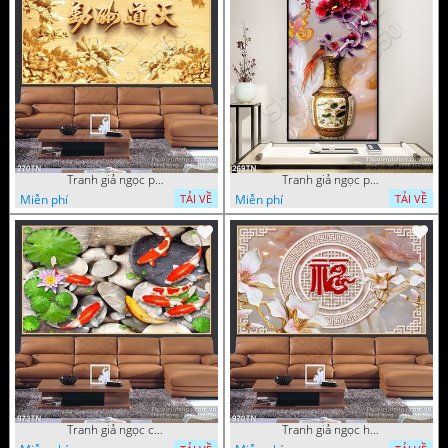
Tranh giả ngọc phù điêu ấn tượng
Tranh giả ngọc phù điêu rồng đẹp
Miễn phí
Miễn phí
TẢI VỀ
TẢI VỀ
Tranh giả ngọc cá Koi
Tranh giả ngọc hoa cổ điển