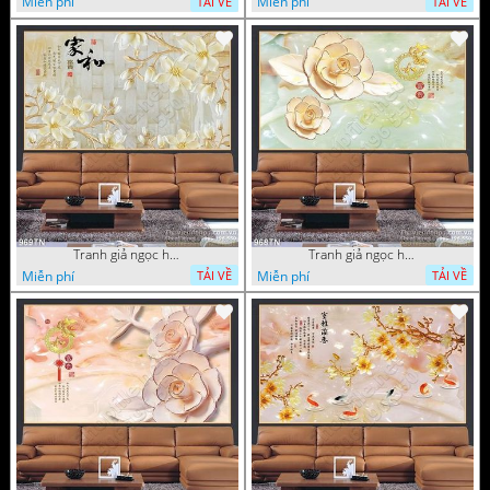
Miễn phí
Miễn phí
TẢI VỀ
TẢI VỀ
Tranh giả ngọc hoa nền gạch
Tranh giả ngọc hoa mai thư pháp
Miễn phí
Miễn phí
TẢI VỀ
TẢI VỀ