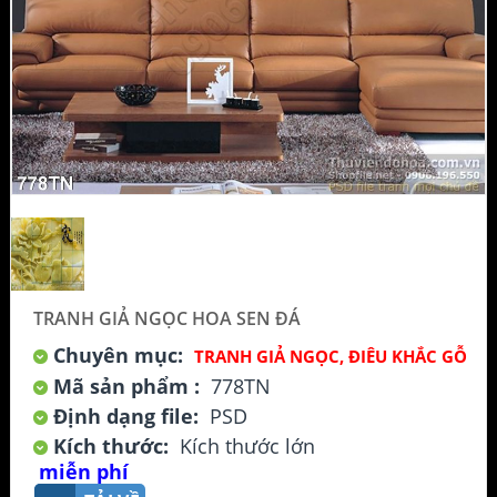
TRANH GIẢ NGỌC HOA SEN ĐÁ
Chuyên mục:
TRANH GIẢ NGỌC, ĐIÊU KHẮC GỖ
Mã sản phẩm :
778TN
Định dạng file:
PSD
Kích thước:
Kích thước lớn
miễn phí