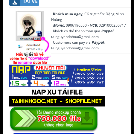
TẢI VỀ
Khách mua ngay
, CK trực tiếp: Đặng Minh
Hoàng
Momo:
0906196550 -
VCB:
0291000250717
Khách có thể thanh toán qua
Paypal
:
tainguyendohoa@gmail.com
Customers can pay via
Paypal
:
tainguyendohoa@gmail.com