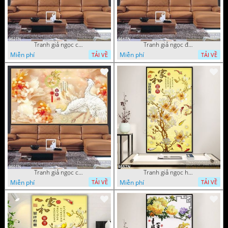
Tranh giả ngọc chim hạc và hoa
Tranh giả ngọc đội hạc và hoa cúc
Miễn phí
Miễn phí
TẢI VỀ
TẢI VỀ
Tranh giả ngọc chim hạc và hoa cúc
Tranh giả ngọc hoa trang trí thư pháp
Miễn phí
Miễn phí
TẢI VỀ
TẢI VỀ